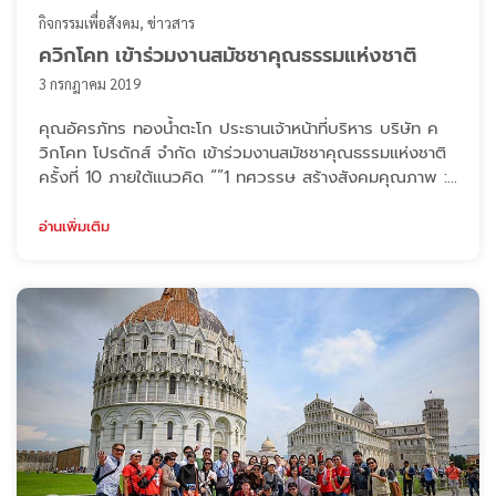
กิจกรรมเพื่อสังคม
ข่าวสาร
ควิกโคท เข้าร่วมงานสมัชชาคุณธรรมแห่งชาติ
3 กรกฎาคม 2019
คุณอัครภัทร ทองน้ำตะโก ประธานเจ้าหน้าที่บริหาร บริษัท ค
วิกโคท โปรดักส์ จำกัด เข้าร่วมงานสมัชชาคุณธรรมแห่งชาติ
ครั้งที่ 10 ภายใต้แนวคิด “”1 ทศวรรษ สร้างสังคมคุณภาพ :
วินัยคน สะท้อนวินัยชาติ”” เพื่อประกาศเจตนารมณ์ร่วมกับ
ภาคีเครือข่ายองค์กรคุณธรรม ในการร่วมขับเคลื่อนและ
อ่านเพิ่มเติม
พัฒนาสังคมไทยสู่สังคมคุณภาพ ทางบริษัท ได้จัดบูท
กิจกรรม CSR ของปูนลูกดิ่ง ทำให้ได้รับความสนใจจาก
เยาวชนและประชา ...