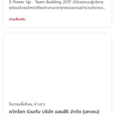
ปี Power Up : Team Building 2017 นำโดยคณะผู้บริหาร
พร้อมด้วยเจ้าหน้าที่พนักงานจากทุกหน่วยงานเข้าร่วมกิจกรรม
กันอย่างพร้อมเพียง เพื่อพัฒนาศักยภาพการทำงานที่ดีกว่า
และสร้างความสามัคคีเป็นหนึ่งเดียวกัน การจัดการสัมมนาครั้ง
อ่านเพิ่มเติม
นี้ได้จัดขึ้นในระหว่างวันที่ 21 – 23 กรกฎาคม 60 ณ
Vartika Adventure Retreatic Resort จ.ประจวบคีรีขันธ์
โดยมีวัตถุประ ...
กิจกรรมเพื่อสังคม
ข่าวสาร
ควิกโคท ร่วมกับ บริษัท แสนสิริ จำกัด (มหาชน)