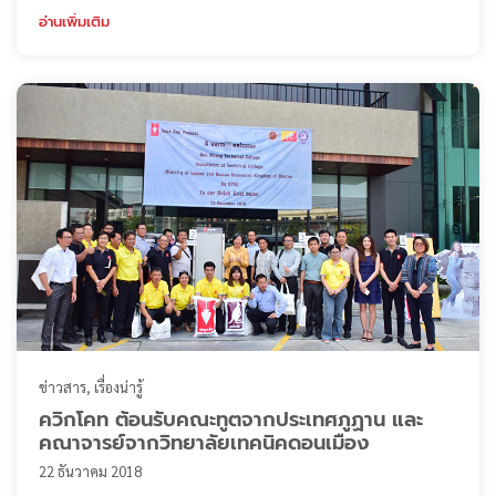
มูลนิธิหัวใจอาสา
อ่านเพิ่มเติม
ข่าวสาร
เรื่องน่ารู้
ควิกโคท ต้อนรับคณะทูตจากประเทศภูฏาน และ
คณาจารย์จากวิทยาลัยเทคนิคดอนเมือง
22 ธันวาคม 2018