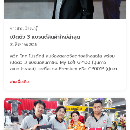
ข่าวสาร
เรื่องน่ารู้
เปิดตัว 3 แบรนด์สินค้าใหม่ล่าสุด
21 สิงหาคม 2018
ควิก โคท โปรดักส์ สบช่องตลาดวัสดุก่อสร้างสดใส พร้อม
เปิดตัว 3 แบรนด์สินค้าใหม่ My Loft GP100 (ปูนกาว
อเนกประสงค์) และดิ่งแดง Premium หรือ CP001P (ปูนฉาบ
อิฐมวลเบาเพิ่มสารพิเศษ) ลดปัญหารอยแตก ควิกโคท โป
รดักส์ ชี้อุตสาหกรรมอสังหาฯ เริ่มมีสัญญาณ​โตต่อเนื่อง
อ่านเพิ่มเติม
กำลังซื้อวัสดุก่อสร้างฟื้นตัว​ทางบวก เดินหน้าเร่งเพิ่มกำลัง
การผลิต พร้อมลงทุนขยายโรงงานเพิ่มไลน์ผลิตใหม่ โดยนำ
เทคโนโลยีหุ่นยนต์มาใช้ในกระบวนการผลิตม ...