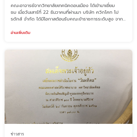
คณะ​อาจารย์​จากวิทยาลัยเทคนิค​ดอนเมือง​ ได้เข้ามาเยี่ยม
ชม เมื่อวันเสาร์ที่ 22​ ธันวาคมที่ผ่านมา บริษัท ควิกโคท โป
รดักส์ จำกัด ได้มีโอกาสต้อนรับคณะข้าราชการระดับสูง จาก
ประเทศภูฏาน นำโดย Mr.Norbu Wangchuk อธิบดีกรม
อาชีวศึกษา กระทรวงแรงงานและทรัพยากรมนุษย์ และหน่วย
อ่านเพิ่มเติม
งานภาคเอกชนที่เกี่ยวกับการก่อสร้าง รวมไปถึงคณาจารย์และ
เจ้าหน้าที่จากวิทยาลัยเทคนิคดอนเมือง โดยผ่านการแนะนำและ
ประสานงานจาก อาจารย์ฉันทนา โ ...
ข่าวสาร