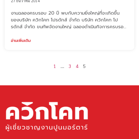
27 ธันวาคม 2014
งานฉลองครบรอบ 20 ปี พบกับความยิ่งใหญ่ที่จะเกิดขึ้น
ของบริษัท ควิกโคท โปรดักส์ จำกัด บริษัท ควิกโคท โป
รดักส์ จำกัด ขนทัพจัดงานใหญ่ ฉลองดำเนินกิจการครบรอบ
20 ปี จัดมินิคอนเสิร์ตจากเจนนิเฟอร์คิ้ม พร้อมทั้งศิลปินคน
ดังอีกมากมาย โดยเชิญแขกผู้มีเกียรติกว่าพันชีวิตเข้าร่วมงาน
อ่านเพิ่มเติม
ทั้งกลุ่มลูกค้าและซัพพลายเออร์ของบริษัท ซึ่งงานจัดเมื่อวันที่
17 ธันวาคม 2557 ที่ผ่านมา ณ หอประชุมกองทัพเรือ ห้อง
เจ้าพระยา นอกจากงา ...
1
…
3
4
5