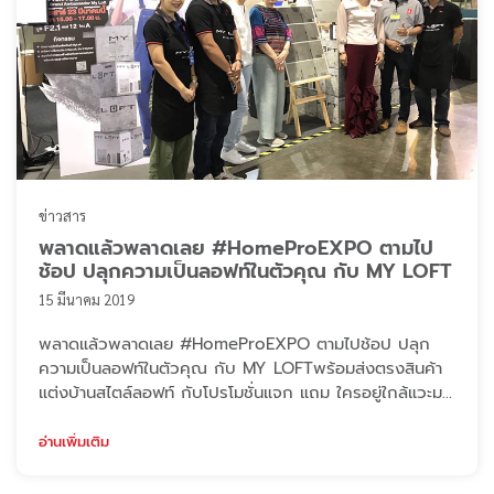
ข่าวสาร
พลาดแล้วพลาดเลย #HomeProEXPO ตามไป
ช้อป ปลุกความเป็นลอฟท์ในตัวคุณ กับ MY LOFT
15 มีนาคม 2019
พลาดแล้วพลาดเลย #HomeProEXPO ตามไปช้อป ปลุก
ความเป็นลอฟท์ในตัวคุณ กับ MY LOFTพร้อมส่งตรงสินค้า
แต่งบ้านสไตล์ลอฟท์ กับโปรโมชั่นแจก แถม ใครอยู่ใกล้แวะมา
กันได้นะคะ ที่อิมแพ็ค เมืองทองธานี ฮอลล์ 12 บูธ F2.1 โซน A
ถึงวันที่ 24 มี.ค. 62 เท่านั้น #HomeProExpoครั้งที่29
อ่านเพิ่มเติม
#ปลุกความเป็นลอฟท์ในตัวคุณ #LoftStyle