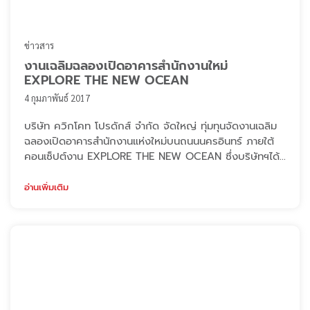
ข่าวสาร
งานเฉลิมฉลองเปิดอาคารสำนักงานใหม่
EXPLORE THE NEW OCEAN
4 กุมภาพันธ์ 2017
บริษัท ควิกโคท โปรดักส์ จำกัด จัดใหญ่ ทุ่มทุนจัดงานเฉลิม
ฉลองเปิดอาคารสำนักงานแห่งใหม่บนถนนนครอินทร์ ภายใต้
คอนเซ็ปต์งาน EXPLORE THE NEW OCEAN ซึ่งบริษัทฯได้
รับเกียรติจากท่านนิสิต จันทร์สมวงศ์ ผู้ว่าราชการจังหวัด
นนทบุรี ได้ให้เกียรติมาร่วมงานและขึ้นเวทีกล่าวต้อนรับบริษัทฯ
อ่านเพิ่มเติม
ที่ได้ย้ายเข้ามาเป็นสมาชิกของจังหวัดนนทบุรี และร่วมแสดง
ความยินดี โดยบรรยากาศในงานเต็มไปด้วยความปลื้มปิติยินดี
และเป็นกันเอง ซึ่งในง ...