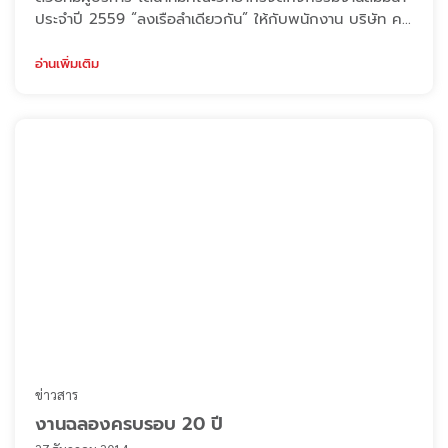
ประจำปี 2559 “ลงเรือลำเดียวกัน” ให้กับพนักงาน บริษัท ค
วิกโคท โปรดักส์ จำกัด และบริษัทในเครือ นำโดย ณ
สำนักงานการท่องเที่ยวโรงเรียนนายร้อยพระจุลจอมเกล้า และ
อ่านเพิ่มเติม
โรงแรม จันทรา รีสอร์ท จังหวัดนครนายก ซึ่งกิจกรรมครั้งนี้
เป็นการพาพนักงานมาเข้าค่ายเพื่อปรับแนวคิด พร้อมสู้ศึก
อย่างเคียงบ่าเคียงไหล่ไปกับอง ...
ข่าวสาร
งานฉลองครบรอบ 20 ปี