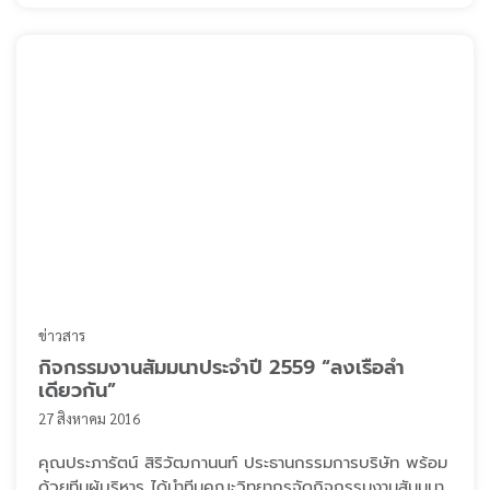
ร่วมแจกโบว์ไว้อาลัย, น้ำดื่ม, พัด และของว่าง ให้กับประชาชน
ที่ได้เดินทางมายังบริเวณท้องส ...
ข่าวสาร
กิจกรรมงานสัมมนาประจำปี 2559 “ลงเรือลำ
เดียวกัน”
27 สิงหาคม 2016
คุณประภารัตน์ สิริวัฒกานนท์ ประธานกรรมการบริษัท พร้อม
ด้วยทีมผู้บริหาร ได้นำทีมคณะวิทยากรจัดกิจกรรมงานสัมมนา