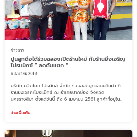
ข่าวสาร
ปูนลูกดิ่งได้ร่วมฉลองเปิดร้านใหม่ กับร้านยิ่งเจริญ
โปรแม็กซ์ ” ลดตับแตก “
6 เมษายน 2018
บริษัท ควิกโคท โปรดักส์ จำกัด ร่วมออกบูทแสดงสินค้า ที่
ร้านยิ่งเจริญโปรแม็กซ์ ณ อำเภอปากช่อง จังหวัด
นครราชสีมา ตั้งแต่วันนี้ ถึง 6 เมษายน 2561 ลูกค้าที่อยู่ใน
พื้นที่ใกล้เคียงไปร่วมสนุกพบกับบูธปูนลูกดิ่ง เรามีสินค้าเข้า
ร่วมรายการ แถมยังมีของสมมนาคุณให้กับลูกค้าทุก ๆ ท่านที่
อ่านเพิ่มเติม
ไปร่วมสนุก ตั้งแต่ 8.00-17.30 น. แล้วพบกันนะคะ”