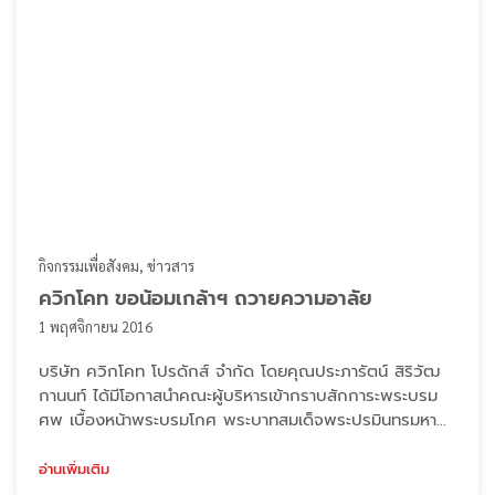
กิจกรรมเพื่อสังคม
ข่าวสาร
ควิกโคท ขอน้อมเกล้าฯ ถวายความอาลัย
1 พฤศจิกายน 2016
บริษัท ควิกโคท โปรดักส์ จำกัด โดยคุณประภารัตน์ สิริวัฒ
กานนท์ ได้มีโอกาสนำคณะผู้บริหารเข้ากราบสักการะพระบรม
ศพ เบื้องหน้าพระบรมโกศ พระบาทสมเด็จพระปรมินทรมหา
ภูมิพลอดุลยเดชฯ ณ พระบรมหาราชวัง อันเป็นเกียรติสูงสุด
แก่บริษัทฯ หลังจากนั้น ทางคณะผู้บริหารได้ร่วมกับตัวแทน
อ่านเพิ่มเติม
พนักงานของบริษัทฯ เข้าร่วมกิจกรรมทำดีเพื่อในหลวง โดย