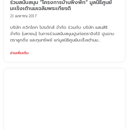
ร่วมสนับสนุน “โครงการบ้านพิงพัก” มูลนิธิศูนย์
มะเร็งเต้านมเฉลิมพระเกียรติ
21 เมษายน 2017
บริษัท ควิกโคท โปรดักส์ จำกัด ร่วมกับ บริษัท แสนสิริ
จำกัด (มหาชน) ในการร่วมสนับสนุนปูนก่อตราจิงโจ้ ปูนฉาบ
ตราลูกดิ่ง และทุนทรัพย์ แก่มูลนิธิศูนย์มะเร็งเต้านม
เฉลิมพระเกียรติ เพื่อสมทบทุนสร้างบ้านพิงพัก ศูนย์ดูแลผู้
ป่วยและศูนย์วินิจฉัยโรคมะเร็งเต้านมอย่างครบวงจรโดยไม่
อ่านเพิ่มเติม
แสวงหาผลกำไร โดยมี นพ.กฤษณ์ จาฏามระ ประธาน
โครงการ ให้้เกียรติเป็นผู้รับมอบ