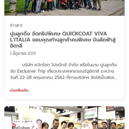
ข่าวสาร
ปูนลูกดิ่ง จัดทริปพิเศษ QUICKCOAT VIVA
L’ITALIA ขอบคุณท่านลูกค้าคนพิเศษ บินลัดฟ้าสู่
อิตาลี
1 มิถุนายน 2019
บริษัท ควิกโคท โปรดักส์ จำกัด หรือในนาม ปูนลูกดิ่ง
จัด Exclusive Trip เที่ยวประเทศสาธารณรัฐอิตาลี ระหว่าง
วันที่ 22-28 พฤษภาคม 2562 ที่ทางบริษัทฯ จัดให้เป็นพิเศษ
สำหรับท่านลูกค้าที่อยู่เคียงข้างพวกเราในเวลาอันเป็นวิกฤติที่
ผ่านมา นำทีมโดย คุณประภารัตน์ สิริวัฒกานนท์ ประธาน
อ่านเพิ่มเติม
กรรมการบริหาร และ คุณอัครภัทร ทองน้ำตะโก ประธานเจ้า
หน้าที่บริหาร พาดื่มด่ำบรรยากาศ ดินแดนแห่งศิลปะ และการ
ท่องเที่ยว ศูนย์ก ...