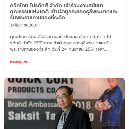
ควิกโคท โปรดักส์ จำกัด เข้าร่วมงานสมัชชา
คุณธรรมแห่งชาติ เข้าเฝ้าทูลละอองธุลีพระบาทและ
รับพระราชทานของที่ระลึก
24 กันยายน 2018
คุณประภารัตน์ สิริวัฒกานนท์ ประธานบริษัท ควิกโคท โป
รดักส์ จำกัด ได้มีโอกาสเข้าเฝ้าทูลละอองธุลีพระบาทและรับ
พระราชทานของที่ระลึก วันที่ 24 กันยายน 2561 เวลา
17.00น. ณ คณะแพทยศาสตร์ศิริราชพยาบาล มหาวิทยาลัย
มหิดล เนื่องด้วยทางบริษัทได้ร่วมบริจาคเงินเพื่อใช้ในกิจการ
อ่านเพิ่มเติม
ต่าง ๆ ของโรงพยาบาลศิริราช ครั้งนี้ถือว่าเป็นเกียรติอย่าง
สูงและนำมาซึ่งความปลื้มปิติ ของประธานบริษัท และพนักงาน
ทุกคนที่อยู่ภายใต้การปกครองข ...