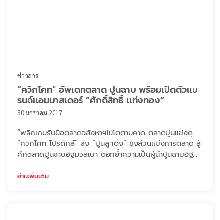
ข่าวสาร
“ควิกโคท” อัพเดทตลาด ปูนฉาบ พร้อมเปิดตัวแบ
รนด์แอมบาสเดอร์ “ศักดิ์สิทธิ์ เเท่งทอง”
30 มกราคม 2017
“พลิกเกมรับมือตลาดอสังหาฯไม่โตตามคาด ตลาดปูนแข่งดุ
“ควิกโคท โปรดักส์” ส่ง “ปูนลูกดิ่ง” ชิงส่วนเเบ่งการตลาด สู้
ศึกตลาดปูนฉาบอิฐมวลเบา ตอกย้ำความเป็นผู้นำปูนฉาบอิฐ
มวลเบาอันดับ 1 พร้อมเปิดตัวแบรนด์แอมบาสเดอร์คนแรก
“เเท่ง – ศักดิ์สิทธิ์ เเท่งทอง” นายอัครภัทร ทองน้ำตะโก
อ่านเพิ่มเติม
ประธานเจ้าหน้าที่บริหารบริษัท ควิกโคท โปรดักส์ จำกัด ผู้
ผลิตและจำหน่ายปูนฉาบอิฐมวลเบาตราลูกดิ่ง เปิดเผยว่า ใน
ช่วงปีที่ผ่าน ...