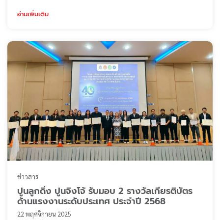
ท่วมในพื้นที่หาดใหญ่ จังหวัดสงขลา ซึ่งได้รับผลกระทบอย่าง
หนักจากเหตุอุทกภัยในช่วงเดือนพฤศจิกายนที่ผ่านมา ในครั้งนี้
อ่านเพิ่มเติม
ปูนลูกดิ่ง ปูนจิงโจ้ ได้มอบเสื้อแขนยาวเพื่อบรรเทาความเดือด
ร้อนให้กับผู้ประสบภัยรวมกว่า 1,100 ตัว แบ่งเป็น – เส ...
ข่าวสาร
ปูนลูกดิ่ง ปูนจิงโจ้ รับมอบ 2 รางวัลเกียรติบัตร
ด้านแรงงานระดับประเทศ ประจำปี 2568
22 พฤศจิกายน 2025