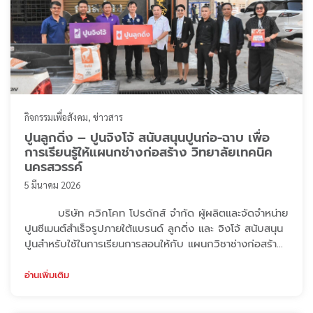
กิจกรรมเพื่อสังคม
ข่าวสาร
ปูนลูกดิ่ง – ปูนจิงโจ้ สนับสนุนปูนก่อ-ฉาบ เพื่อ
การเรียนรู้ให้แผนกช่างก่อสร้าง วิทยาลัยเทคนิค
นครสวรรค์
5 มีนาคม 2026
บริษัท ควิกโคท โปรดักส์ จำกัด ผู้ผลิตและจัดจำหน่าย
ปูนซีเมนต์สำเร็จรูปภายใต้แบรนด์ ลูกดิ่ง และ จิงโจ้ สนับสนุน
ปูนสำหรับใช้ในการเรียนการสอนให้กับ แผนกวิชาช่างก่อสร้าง
วิทยาลัยเทคนิคนครสวรรค์ ในการนี้ ดร.ปริวิชญ์ ไชย
ประเสริฐ ผู้อำนวยการวิทยาลัยเทคนิคนครสวรรค์ และผู้
อ่านเพิ่มเติม
อำนวยการสำนักงานอาชีวศึกษาจังหวัดนครสวรรค์ ได้ให้
เกียรติต้อนรับตัวแทนจากปูนลูกดิ่ง ปูนจิงโจ้ พร้อมร่วมรับ