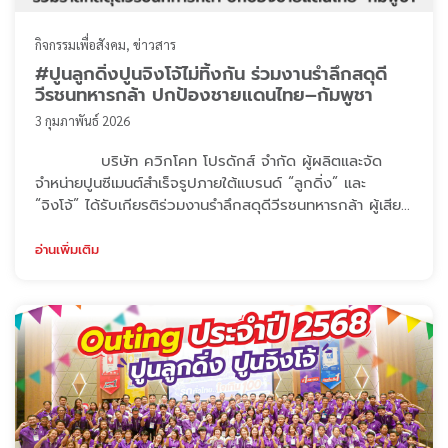
กิจกรรมเพื่อสังคม
ข่าวสาร
#ปูนลูกดิ่งปูนจิงโจ้ไม่ทิ้งกัน ร่วมงานรำลึกสดุดี
วีรชนทหารกล้า ปกป้องชายแดนไทย–กัมพูชา
3 กุมภาพันธ์ 2026
บริษัท ควิกโคท โปรดักส์ จำกัด ผู้ผลิตและจัด
จำหน่ายปูนซีเมนต์สำเร็จรูปภายใต้แบรนด์ “ลูกดิ่ง” และ
“จิงโจ้” ได้รับเกียรติร่วมงานรำลึกสดุดีวีรชนทหารกล้า ผู้เสีย
สละในการปกป้องอธิปไตยและชายแดนไทย–กัมพูชา เมื่อวันที่
3 กุมภาพันธ์ 2569 ณ กองบัญชาการกองทัพบก
อ่านเพิ่มเติม
โดยบริษัทฯ ได้ร่วมเป็นส่วนหนึ่งในการสนับสนุนงานให้ดำเนิน
การไปอย่างราบรื่นและสมเกียรติ และได้ร่วมสนับสนุนน้ำแร่
จำนวน 500 ขวด พร้ ...