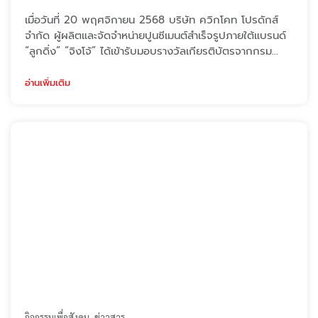
เมื่อวันที่ 20 พฤศจิกายน 2568 บริษัท ควิกโคท โปรดักส์
จำกัด ผู้ผลิตและจัดจำหน่ายปูนซีเมนต์สำเร็จรูปภายใต้แบรนด์
“ลูกดิ่ง” “จิงโจ้” ได้เข้ารับมอบรางวัลเกียรติบัตรจากกรม
สวัสดิการและคุ้มครองแรงงาน โดยมี คุณอมรา ใจวิชิต
หัวหน้าฝ่ายทรัพยากรบุคคลและธุรการ ประจำโรงผลิต
อ่านเพิ่มเติม
จ.ราชบุรี เป็นตัวแทนบริษัทฯ ขึ้นรับมอบรางวัล จากนายศักดิ์
ศิลป์ ตุลาธร รองอธิบดีกรมสวัสดิการและคุ้มครองแรงงาน
รางว ...
กิจกรรมเพื่อสังคม
ข่าวสาร