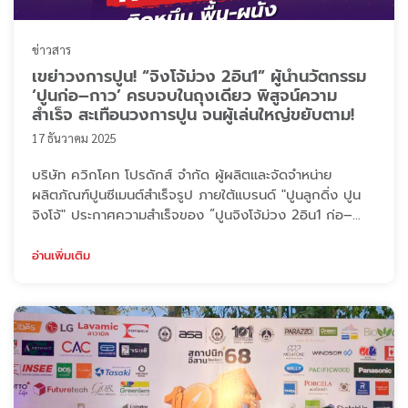
ข่าวสาร
เขย่าวงการปูน! “จิงโจ้ม่วง 2อิน1” ผู้นำนวัตกรรม
‘ปูนก่อ–กาว’ ครบจบในถุงเดียว พิสูจน์ความ
สำเร็จ สะเทือนวงการปูน จนผู้เล่นใหญ่ขยับตาม!
17 ธันวาคม 2025
บริษัท ควิกโคท โปรดักส์ จำกัด ผู้ผลิตและจัดจำหน่าย
ผลิตภัณฑ์ปูนซีเมนต์สำเร็จรูป ภายใต้แบรนด์ "ปูนลูกดิ่ง ปูน
จิงโจ้" ประกาศความสำเร็จของ “ปูนจิงโจ้ม่วง 2อิน1 ก่อ–
กาว” ในฐานะ “ผู้นำนวัตกรรมปูน 2อิน1”เจ้าแรกในไทย
อ่านเพิ่มเติม