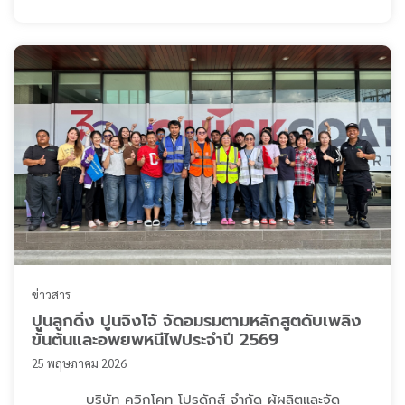
#บริจาคน้ำดื่ม #บริจาคน้ำแร่ #บริจาค #วัดป่าภาวนาวิเวก
#CSR
ข่าวสาร
ปูนลูกดิ่ง ปูนจิงโจ้ จัดอมรมตามหลักสูตดับเพลิง
ขั้นต้นและอพยพหนีไฟประจำปี 2569
25 พฤษภาคม 2026
บริษัท ควิกโคท โปรดักส์ จำกัด ผู้ผลิตและจัด