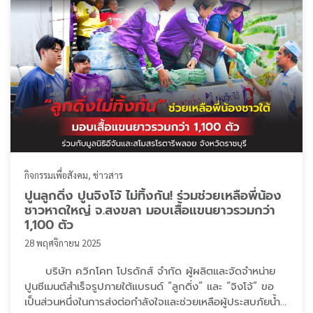
กิจกรรมเพื่อสังคม
ข่าวสาร
ปูนลูกดิ่ง ปูนจิงโจ้ ไม่ทิ้งกัน! ร่วมช่วยเหลือพี่น้อง
ชาวหาดใหญ่ จ.สงขลา มอบเสื้อแขนยาวรวมกว่า
1,100 ตัว
28 พฤศจิกายน 2025
บริษัท ควิกโคท โปรดักส์ จำกัด ผู้ผลิตและจัดจำหน่าย
ปูนซีเมนต์สำเร็จรูปภายใต้แบรนด์ “ลูกดิ่ง” และ “จิงโจ้” ขอ
เป็นส่วนหนึ่งในการส่งต่อกำลังใจและช่วยเหลือผู้ประสบภัยน้ำ