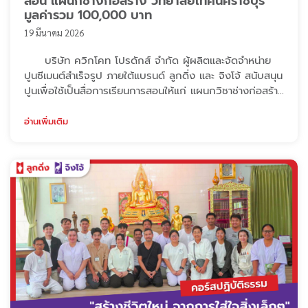
สอน แผนกช่างก่อสร้าง วิทยาลัยเทคนิคราชบุรี
มูลค่ารวม 100,000 บาท
19 มีนาคม 2026
บริษัท ควิกโคท โปรดักส์ จำกัด ผู้ผลิตและจัดจำหน่าย
ปูนซีเมนต์สำเร็จรูป ภายใต้แบรนด์ ลูกดิ่ง และ จิงโจ้ สนับสนุน
ปูนเพื่อใช้เป็นสื่อการเรียนการสอนให้แก่ แผนกวิชาช่างก่อสร้าง
วิทยาลัยเทคนิคราชบุรี จ.ราชบุรี รวมมูลรวม 100,000 บาท
ปูนลูกดิ่ง ปูนจิงโจ้ มุ่งมั่นสนับสนุนกิจกรรมด้านการศึกษา
อ่านเพิ่มเติม
เพื่อส่งเสริมการเรียนรู้และพัฒนาทักษะวิชาชีพของนักศึกษา
อาชีวศึกษาให้มีความพร้อมสู่การทำงานในภาคอุตสาหกรรมก่อ
...