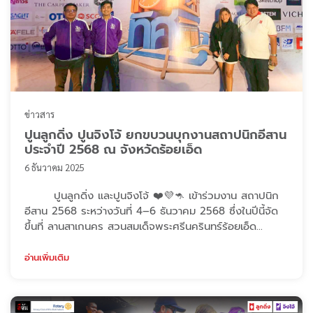
ข่าวสาร
ปูนลูกดิ่ง ปูนจิงโจ้ ยกขบวนบุกงานสถาปนิกอีสาน
ประจำปี 2568 ณ จังหวัดร้อยเอ็ด
6 ธันวาคม 2025
ปูนลูกดิ่ง และปูนจิงโจ้ ❤️💜🦘 เข้าร่วมงาน สถาปนิก
อีสาน 2568 ระหว่างวันที่ 4–6 ธันวาคม 2568 ซึ่งในปีนี้จัด
ขึ้นที่ ลานสาเกนคร สวนสมเด็จพระศรีนครินทร์ร้อยเอ็ด
จังหวัดร้อยเอ็ดภายใต้แนวคิด“101 ทิศ: มรดกสะท้อนทิศทางสู่
อนาคต | Heritage Reflection to Future Direction”
อ่านเพิ่มเติม
แนวคิดดังกล่าวถ่ายทอดแรงบันดาลใจจากวิถีชีวิตเรียบ
ง่ายของชาวสกลนคร เชื่อมโยงอดีต–ปัจจุบัน เพื่อนำไปสู่
ทิศทางแห่งอนาคตอย่างสร้าง ...