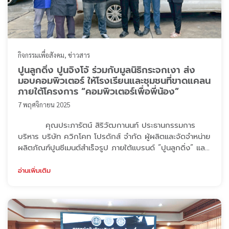
กิจกรรมเพื่อสังคม
ข่าวสาร
ปูนลูกดิ่ง ปูนจิงโจ้ ร่วมกับมูลนิธิกระจกเงา ส่ง
มอบคอมพิวเตอร์ ให้โรงเรียนและชุมชนที่ขาดแคลน
ภายใต้โครงการ “คอมพิวเตอร์เพื่อพี่น้อง”
7 พฤศจิกายน 2025
คุณประภารัตน์ สิริวัฒกานนท์ ประธานกรรมการ
บริหาร บริษัท ควิกโคท โปรดักส์ จำกัด ผู้ผลิตและจัดจำหน่าย
ผลิตภัณฑ์ปูนซีเมนต์สำเร็จรูป ภายใต้แบรนด์ “ปูนลูกดิ่ง” และ
“ปูนจิงโจ้” ได้ร่วมส่งต่อโอกาสทางการศึกษาและเทคโนโลยีให้
แก่เยาวชน ผ่านการบริจาคเครื่องคอมพิวเตอร์และอุปกรณ์
อ่านเพิ่มเติม
เครื่องใช้ไฟฟ้า แก่ มูลนิธิกระจกเงา (The Mirror
Foundation) เพื่อใช้ในโครงการ “คอมพิวเตอร์เพื่อพี่น้อง”
โดยมูลนิธิกระจ ...