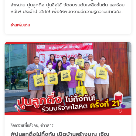
จำหน่าย ปูนลูกดิ่ง ปูนจิงโจ้ จัดอบรมดับเพลิงขั้นต้น และซ้อม
หนีไฟ ประจำปี 2569 เพื่อให้พนักงานมีความรู้ความเข้าใจใน
ด้านความปลอดภัยและสามารถปฏิบัติตามขั้นตอนต่าง ๆ ใน
การแก้ไขสถานการณ์ฉุกเฉินที่อาจเกิดขึ้นได้อย่างถูกต้อง
อ่านเพิ่มเติม
โดยมีการฝึกอบรมภาคทฤษฎี และการจำลองสถานการณ์
เสมือนจริงในการอพยพคนจากเหตุการณ์อัคคีภัย รวมถึงการ
ปฐมพยาบาลผู้บาดเจ็บเบื้อง ...
กิจกรรมเพื่อสังคม
ข่าวสาร
#ปูนลูกดิ่งไม่ทิ้งกัน เปิดบ้านสร้างบุญ เชิญ