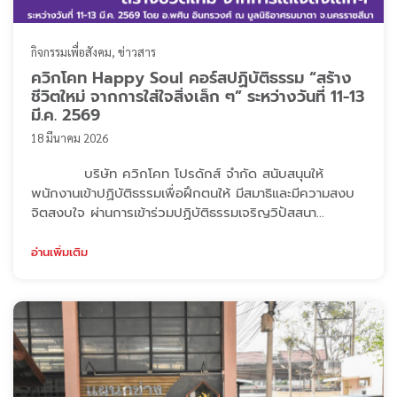
กิจกรรมเพื่อสังคม
ข่าวสาร
ควิกโคท Happy Soul คอร์สปฏิบัติธรรม “สร้าง
ชีวิตใหม่ จากการใส่ใจสิ่งเล็ก ๆ” ระหว่างวันที่ 11-13
มี.ค. 2569
18 มีนาคม 2026
บริษัท ควิกโคท โปรดักส์ จำกัด สนับสนุนให้
พนักงานเข้าปฏิบัติธรรมเพื่อฝึกตนให้ มีสมาธิและมีความสงบ
จิตสงบใจ ผ่านการเข้าร่วมปฏิบัติธรรมเจริญวิปัสสนา
กรรมฐานตามหลักสติปัฏฐานสี่ คือการ นั่งสมาธิ เดินจงกรม
เรียนรู้หลักธรรมคำสอนของพระพุทธเจ้า และการฝึกจิต
อ่านเพิ่มเติม
โดยในการปฏิบัติธรรมรอบนี้ เป็นพนักงานรุ่นที่ 5 ของบริ
ษัทฯ เข้ารับการฝึกปฏิบัติธรรมในหัวข้อ “สร้างชีวิตใหม่ จาก
การใส่ใจสิ่งเล็ก ๆ” จัด ...