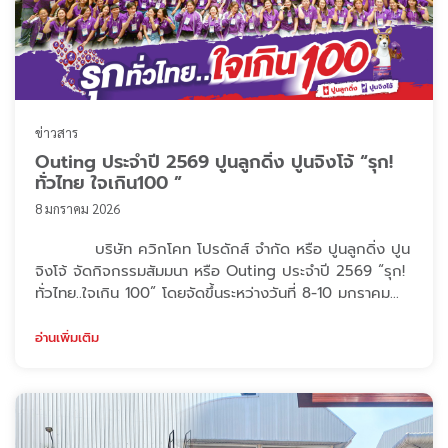
ข่าวสาร
Outing ประจำปี 2569 ปูนลูกดิ่ง ปูนจิงโจ้ “รุก!
ทั่วไทย ใจเกิน100 ”
8 มกราคม 2026
บริษัท ควิกโคท โปรดักส์ จำกัด หรือ ปูนลูกดิ่ง ปูน
จิงโจ้ จัดกิจกรรมสัมมนา หรือ Outing ประจำปี 2569 “รุก!
ทั่วไทย..ใจเกิน 100” โดยจัดขึ้นระหว่างวันที่ 8-10 มกราคม
2569 ณ โรงแรมฮอลิเดย์ อินน์ วานา นาวา หัวหิน เป็นเวลา
3 วัน 2 คืน ทางบริษัทได้จัดกิจกรรมเวิร์คช็อป Team
อ่านเพิ่มเติม
Building ซึ่งมีจุดประสงค์เพื่อสร้างความสามัคคี โชว์ความ
กล้า ถือเป็นการเติมไฟในการทำงาน และการฝึกทักษะในด้าน
ต่างๆ ซึ่งจะสามารถ ...