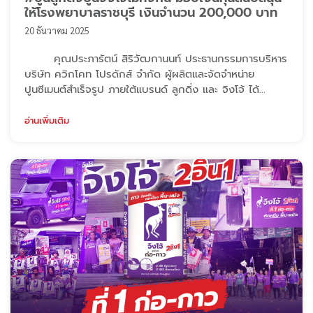
ให้โรงพยาบาลราชบุรี เงินจำนวน 200,000 บาท
20 ธันวาคม 2025
คุณประภารัตน์ สิริวัฒกานนท์ ประธานกรรมการบริหาร
บริษัท ควิกโคท โปรดักส์ จำกัด ผู้ผลิตและจัดจำหน่าย
ปูนซีเมนต์สำเร็จรูป ภายใต้แบรนด์ ลูกดิ่ง และ จิงโจ้ ได้
สนับสนุนเงินสำหรับการจัดซื้ออุปกรณ์ทางการแพทย์ ให้แก่โรง
พยาบาลราชบุรี รวมมูลค่า 200,000 บาท โดย นายแพทย์
อ่านเพิ่มเติม
นิคม มะลิทอง ผู้อำนวยการโรงพยาบาลศูนย์ราชบุรี ให้เกียรติ
เป็นผู้ให้การต้อนรับและรับมอบ ทางบริษัทฯ มุ่งหวังว่า
จะได้ช่วยเสริมสร้างคุ ...