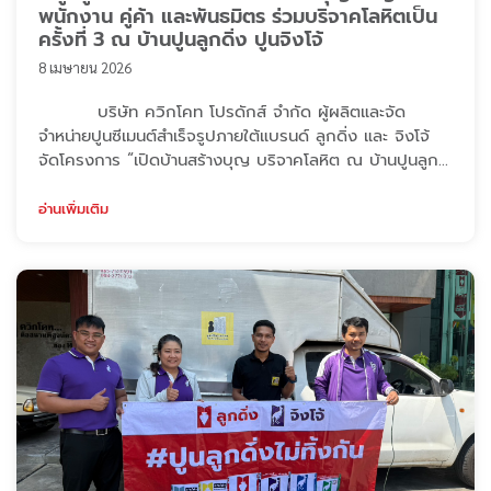
พนักงาน คู่ค้า และพันธมิตร ร่วมบริจาคโลหิตเป็น
ครั้งที่ 3 ณ บ้านปูนลูกดิ่ง ปูนจิงโจ้
8 เมษายน 2026
บริษัท ควิกโคท โปรดักส์ จำกัด ผู้ผลิตและจัด
จำหน่ายปูนซีเมนต์สำเร็จรูปภายใต้แบรนด์ ลูกดิ่ง และ จิงโจ้
จัดโครงการ “เปิดบ้านสร้างบุญ บริจาคโลหิต ณ บ้านปูนลูก
ดิ่ง ปูนจิงโจ้ ปี 2569” ครั้งนี้เป็นครั้งที่ 3 ที่จัดโครงการดีๆ
แบบนี้ขึ้น ณ สำนักงานใหญ่ ตามเจตนารมณ์ของ คุณประภา
อ่านเพิ่มเติม
รัตน์ สิริวัฒกานนท์ ประธานกรรมการบริหาร โดย
ปกติ บริษัทฯ จัดกิจกรรมบริจาคเลือดเป็นประจำทุก 3 เดือน
ภายใต้โครงการ “1 ...