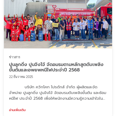
ข่าวสาร
ปูนลูกดิ่ง ปูนจิงโจ้ จัดอมรมตามหลักสูตดับเพลิง
ขั้นต้นและอพยพหนีไฟประจำปี 2568
22 ธันวาคม 2025
บริษัท ควิกโคท โปรดักส์ จำกัด ผู้ผลิตและจัด
จำหน่าย ปูนลูกดิ่ง ปูนจิงโจ้ จัดอบรมดับเพลิงขั้นต้น และซ้อม
หนีไฟ ประจำปี 2568 เพื่อให้พนักงานมีความรู้ความเข้าใจใน
ด้านความปลอดภัยและสามารถปฏิบัติตามขั้นตอนต่าง ๆ ใน
การแก้ไขสถานการณ์ฉุกเฉินที่อาจเกิดขึ้นได้อย่างถูกต้อง
อ่านเพิ่มเติม
โดยมีการฝึกอบรมภาคทฤษฎี และการจำลองสถานการณ์