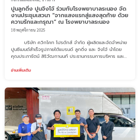
ปูนลูกดิ่ง ปูนจิงโจ้ ร่วมกับโรงพยาบาลระนอง จัด
งานประชุมเสวนา “จากแสงแรกสู่แสงสุดท้าย ด้วย
ความรักและกรุณา” ณ โรงพยาบาลระนอง
18 พฤศจิกายน 2025
บริษัท ควิกโคท โปรดักส์ จำกัด ผู้ผลิตและจัดจำหน่าย
ปูนซีเมนต์สำเร็จรูปภายใต้แบรนด์ ลูกดิ่ง และ จิงโจ้ นำโดย
คุณประภารัตน์ สิริวัฒกานนท์ ประธานกรรมการบริหาร และ
คณะกรรมการบริหาร ได้ร่วมสนับสนุนการจัดประชุมเสวนา
“จากแสงแรกสู่แสงสุดท้าย ด้วยความรักและกรุณา” ณ ห้อง
อ่านเพิ่มเติม
ประชุมโกมาชุม โรงพยาบาลระนอง เมื่อวันที่ 18 พฤศจิกายน
2568 งานเสวนาครั้งนี้ได้รับเกียรติจากท่านวิทยากร – อาจาร
ย์พศิน อินทรวงค์ น ...