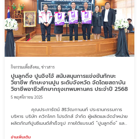
กิจกรรมเพื่อสังคม
ข่าวสาร
ปูนลูกดิ่ง ปูนจิงโจ้ สนับสนุนการแข่งขันทักษะ
วิชาชีพ ทักษะงานปูน ระดับจังหวัด จัดโดยสถาบัน
วิชาชีพอาชีวศึกษากรุงเทพมหานคร ประจำปี 2568
5 พฤศจิกายน 2025
คุณประภารัตน์ สิริวัฒกานนท์ ประธานกรรมการ
บริหาร บริษัท ควิกโคท โปรดักส์ จำกัด ผู้ผลิตและจัดจำหน่าย
ผลิตภัณฑ์ปูนซีเมนต์สำเร็จรูป ภายใต้แบรนด์ “ปูนลูกดิ่ง” และ
“ปูนจิงโจ้” ได้สนับสนุนปูนและน้ำดื่ม ให้กับวิทยาลัยเทคนิคดุสิต
(เจ้าภาพวิชาการ) และวิทยาลัยเทคนิคมีนบุรี (เจ้าภาพสถานที่)
อ่านเพิ่มเติม