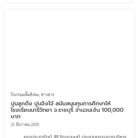
เสมือนจริงในการอพยพคนจากเหตุการณ์อัคคีภัย รวมถึงการ
ปฐมพยาบาลผู้บาดเจ็บเบื้อง ...
กิจกรรมเพื่อสังคม
ข่าวสาร
ปูนลูกดิ่ง ปูนจิงโจ้ สนับสนุนทุนการศึกษาให้
โรงเรียนนารีวิทยา จ.ราชบุรี จำนวนเงิน 100,000
บาท
21 ธันวาคม 2025
คุณประภารัตน์ สิริวัฒกานนท์ ประธานกรรมการบริหาร