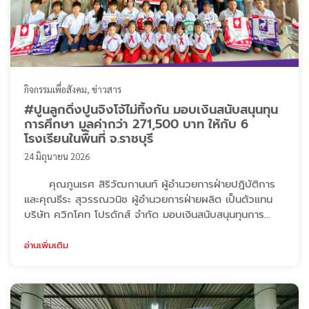
กิจกรรมเพื่อสังคม
ข่าวสาร
#ปูนลูกดิ่งปูนจิงโจ้ไม่ทิ้งกัน มอบเงินสนับสนุนทุน
การศึกษา มูลค่ากว่า 271,500 บาท ให้กับ 6
โรงเรียนในพื้นที่ จ.ราชบุรี
24 มิถุนายน 2026
คุณภูนเรศ สิริวัฒกานนท์ ผู้อำนวยการฝ่ายปฎิบัติการ
และคุณธีระ สุวรรณวนิช ผู้อำนวยการฝ่ายผลิต เป็นตัวแทน
บริษัท ควิกโคท โปรดักส์ จำกัด มอบเงินสนับสนุนทุนการ
ศึกษา มูลค่ากว่า 271,500 บาท ให้กับโรงเรียนในพื้นที่
จ.ราชบุรี ซึ่งเป็นถิ่นกำเนิดของปูนลูกดิ่ง ปูนจิงโจ้ โดยได้มอบ
อ่านเพิ่มเติม
ทุนการศึกษาสนับสนุนเป็นประจำอย่างต่อเนื่อง ปีนี้นับเป็นปีที่
23 แล้ว เนื่องด้วยตระหนักถึงความสำคัญของการศึกษา
เป็นการมอบโอกาสที ...