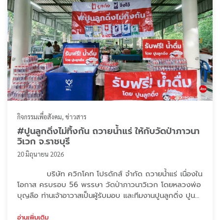
กิจกรรมเพื่อสังคม
ข่าวสาร
#ปูนลูกดิ่งไม่ทิ้งกัน ถวายน้ำแร่ ให้กับวัดป่าภาวนา
วิเวก จ.ราชบุรี
20 มิถุนายน 2026
บริษัท ควิกโคท โปรดักส์ จำกัด ถวายน้ำแร่ เนื่องใน
โอกาส ครบรอบ 56 พรรษา วัดป่าภาวนาวิเวก โดยหลวงพ่อ
บุญลือ ท่านเจ้าอาวาสเป็นผู้รับมอบ และทีมงานปูนลูกดิ่ง ปูน
จิงโจ้ ได้ร่วมแจกน้ำแร่ให้กับญาติโยมทั้งหลายที่มาร่วมทำบุญ
ในครั้งนี้อีกด้วย #ปูนลูกดิ่ง #ปูนจิงโจ้ #ปูนลูกดิ่งไม่ทิ้งกัน
อ่านเพิ่มเติม