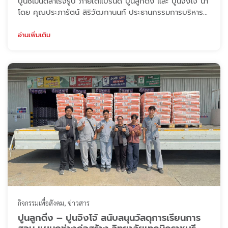
ปูนซีเมนต์สำเร็จรูป ภายใต้แบรนด์ ปูนลูกดิ่ง และ ปูนจิงโจ้ นำ
โดย คุณประภารัตน์ สิริวัฒกานนท์ ประธานกรรมการบริหาร
พร้อมด้วยคณะกรรมการบริหาร ร่วมสนับสนุนการจัดการ
แข่งขันฟุตบอลประจำปี “กลุ่มเสรีภาพ 4.0” การ
อ่านเพิ่มเติม
จัดการแข่งขันในครั้งนี้มีวัตถุประสงค์เพื่อส่งเสริมสุขภาพ
ความสามัคคีในชุมชน บริษัท ควิกโคท โปร ...
กิจกรรมเพื่อสังคม
ข่าวสาร
ปูนลูกดิ่ง – ปูนจิงโจ้ สนับสนุนวัสดุการเรียนการ