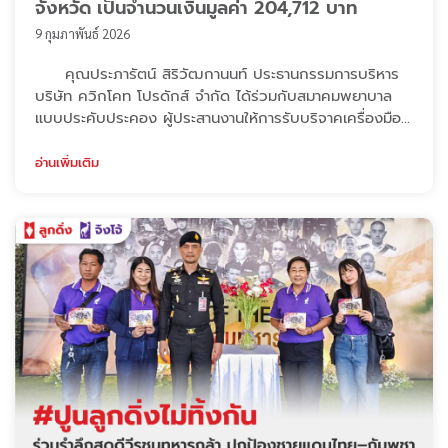
จังหวัด เป็นจำนวนเงินมูลค่า 204,712 บาท
9 กุมภาพันธ์ 2026
คุณประภารัตน์ สิริวัฒกานนท์ ประธานกรรมการบริหาร
บริษัท ควิกโคท โปรดักส์ จำกัด ได้ร่วมกับสมาคมพยาบาล
แบบประคับประคอง ผู้ประสานงานให้การรับบริจาคเครื่องมือ
และอุปกรณ์ทางการแพทย์ เพื่อใช้ในการดูแลผู้ป่วยแบบประ
คับประคอง โดยมอบให้โรงพยาบาล 12 แห่ง ในพื้นที่ต่าง
อ่านเพิ่มเติม
จังหวัด รวมมูลค่า 204,712 บาท เพื่อสนับสนุนการทำงานของ
บุคลากรทางการแพทย์ในการดูแลผู้ป่วย โดยมีรายชื่อโรง
พยาบาล ดังนี้ 1. โรงพยาบาลปะคำ จ. ...