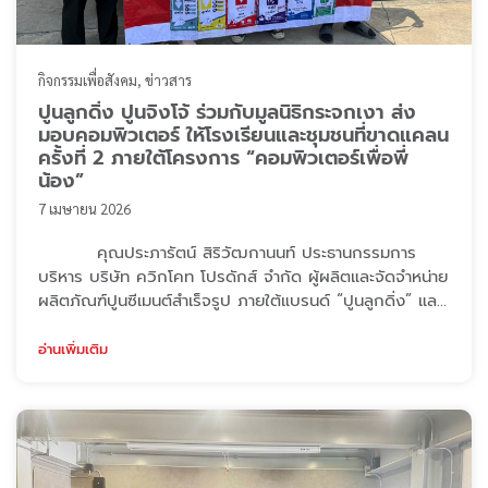
กิจกรรมเพื่อสังคม
ข่าวสาร
ปูนลูกดิ่ง ปูนจิงโจ้ ร่วมกับมูลนิธิกระจกเงา ส่ง
มอบคอมพิวเตอร์ ให้โรงเรียนและชุมชนที่ขาดแคลน
ครั้งที่ 2 ภายใต้โครงการ “คอมพิวเตอร์เพื่อพี่
น้อง”
7 เมษายน 2026
คุณประภารัตน์ สิริวัฒกานนท์ ประธานกรรมการ
บริหาร บริษัท ควิกโคท โปรดักส์ จำกัด ผู้ผลิตและจัดจำหน่าย
ผลิตภัณฑ์ปูนซีเมนต์สำเร็จรูป ภายใต้แบรนด์ “ปูนลูกดิ่ง” และ
“ปูนจิงโจ้” ได้ร่วมส่งต่อโอกาสทางการศึกษาและเทคโนโลยีให้
แก่เยาวชน ผ่านการบริจาคเครื่องคอมพิวเตอร์และอุปกรณ์
อ่านเพิ่มเติม
เครื่องใช้ไฟฟ้า จำนวน 85 เครื่อง แก่ มูลนิธิกระจกเงา (The
Mirror Foundation) เพื่อใช้ในโครงการ “คอมพิวเตอร์เพื่อ
พี่น้อง” ...