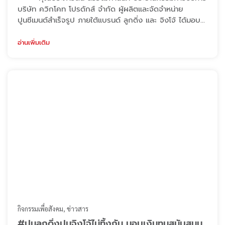
บริษัท ควิกโคท โปรดักส์ จำกัด ผู้ผลิตและจัดจำหน่าย
ปูนซีเมนต์สำเร็จรูป ภายใต้แบรนด์ ลูกดิ่ง และ จิงโจ้ ได้มอบ
เงินทุนสนับสนุนให้กับโรงเรียนนารีวิทยา จังหวัดราชบุรี ใน
ฐานะศิษย์เก่าของโรงเรียน เป็นจำนวนเงิน 100,000 บาท
อ่านเพิ่มเติม
ซึ่งทางผู้บริหาร ตระหนักถึงความสำคัญทางการศึกษา
อยากให้เด็กทุกคนได้รับโอกาสที่ดีและมีกำลังใจในการเรียน
เพราะเด็ก ๆ คืออนาคต ...
กิจกรรมเพื่อสังคม
ข่าวสาร
#ปูนลูกดิ่งปูนจิงโจ้ไม่ทิ้งกัน มอบเงินทุนสนับสนุน