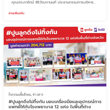
คุณประภารัตน์ สิริวัฒกานนท์ ประธานกรรมการบริหาร
บริษัท ควิกโคท โปรดักส์ จำกัด ผู้ผลิตและจัดจำหน่าย ปูนลูก
ดิ่ง–ปูนจิงโจ้ เดินทางไปเยี่ยมเยียนและให้กำลังใจนักเรียน ณ
อ่านเพิ่มเติม
โรงเรียนศรีสุนทรสีลวิสุทธิ์ จ.ลำปาง โรงเรียนที่บริษัทให้การ
สนับสนุนด้านการศึกษาอย่างต่อเนื่อง โอกาสนี้ ผู้
อำนวยการโรงเรียน คณะครู และนักเรียนให้การต ...
กิจกรรมเพื่อสังคม
ข่าวสาร
#ปูนลูกดิ่งไม่ทิ้งกัน มอบเครื่องมือและอุปกรณ์การ
แพทย์ให้กับโรงพยาบาล 12 แห่ง ในพื้นที่ต่าง