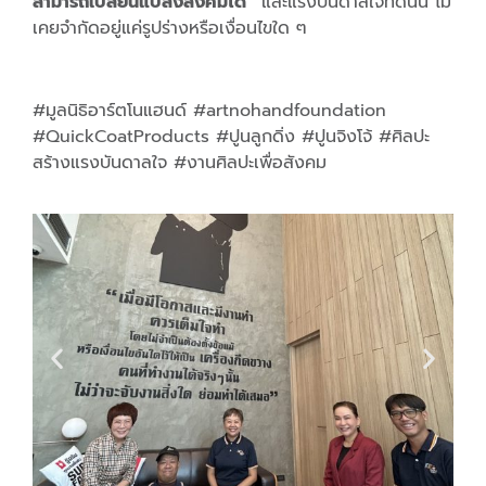
สามารถเปลี่ยนแปลงสังคมได้”
และแรงบันดาลใจที่ดีนั้น ไม่
เคยจำกัดอยู่แค่รูปร่างหรือเงื่อนไขใด ๆ
#มูลนิธิอาร์ตโนแฮนด์ #artnohandfoundation
#QuickCoatProducts #ปูนลูกดิ่ง #ปูนจิงโจ้ #ศิลปะ
สร้างแรงบันดาลใจ #งานศิลปะเพื่อสังคม