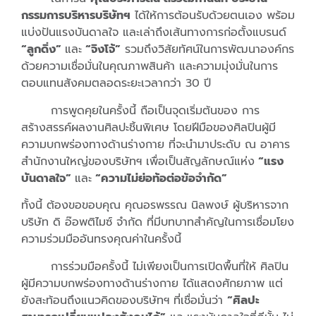
กรรมการบริหารบริษัทฯ
ได้ให้การต้อนรับด้วยตนเอง พร้อม
แบ่งปันแรงบันดาลใจ และเล่าถึงเส้นทางการก่อตั้งแบรนด์
“ลูกดิ่ง”
และ
“จิงโจ้”
รวมถึงวิสัยทัศน์ในการพัฒนาองค์กร
ด้วยความเชื่อมั่นในคุณภาพสินค้า และความมุ่งมั่นในการ
ตอบแทนสังคมตลอดระยะเวลากว่า 30 ปี
การพูดคุยในครั้งนี้ ถือเป็นจุดเริ่มต้นของ การ
สร้างสรรค์ผลงานศิลปะชิ้นพิเศษ โดยฝีมือของศิลปินผู้มี
ความบกพร่องทางด้านร่างกาย ที่จะนำมาประดับ ณ อาคาร
สำนักงานใหญ่ของบริษัทฯ เพื่อเป็นสัญลักษณ์แห่ง
“แรง
บันดาลใจ”
และ
“ความไม่ย่อท้อต่อข้อจำกัด”
ทั้งนี้ ต้องขอขอบคุณ คุณอรพรรณ นิลพงษ์ ผู้บริหารจาก
บริษัท ดิ อ๊อพติไมซ์ จำกัด ที่มีบทบาทสำคัญในการเชื่อมโยง
ความร่วมมืออันทรงคุณค่าในครั้งนี้
การร่วมมือครั้งนี้ ไม่เพียงเป็นการเปิดพื้นที่ให้ ศิลปิน
ผู้มีความบกพร่องทางด้านร่างกาย ได้แสดงศักยภาพ แต่
ยังสะท้อนถึงแนวคิดของบริษัทฯ ที่เชื่อมั่นว่า
“ศิลปะ