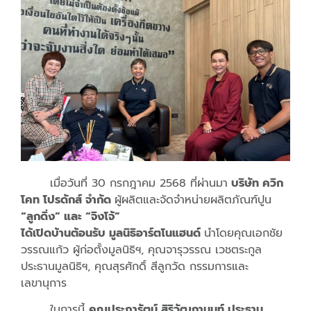
เมื่อวันที่ 30 กรกฎาคม 2568 ที่ผ่านมา
บริษัท ควิก
โคท โปรดักส์ จำกัด
ผู้ผลิตและจัดจำหน่ายผลิตภัณฑ์ปูน
“ลูกดิ่ง” และ “จิงโจ้”
ได้เปิดบ้านต้อนรับ มูลนิธิอาร์ตโนแฮนด์
นำโดยคุณเอกชัย
วรรณแก้ว ผู้ก่อตั้งมูลนิธิฯ, คุณจารุวรรณ เวชตระกูล
ประธานมูลนิธิฯ, คุณสุรศักดิ์ สีลูกวัด กรรมการและ
เลขานุการ
ในการนี้
คุณประภารัตน์ สิริวัฒกานนท์ ประธาน