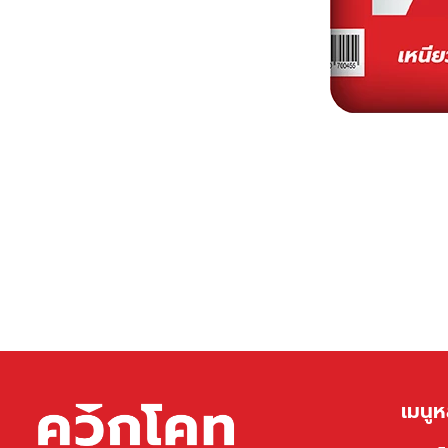
เมนูห