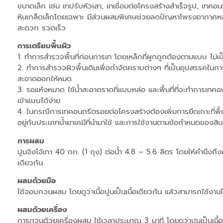
ขนาดเล็ก เช่น เทปรับหัวเสา, เทเชื่อมต่อโครงสร้างสำเร็จรูป, เทคอ
หินเกล็ดเล็กโดยเฉพาะ มีส่วนผสมพิเศษช่วยลดปัญหาโพรงอากาศหล
สะดวก รวดเร็ว
การเตรียมพื้นผิว
1. ทำการสำรวจพื้นที่ก่อนการเท โดยเหล็กที่ผูกถูกต้องตามแบบ ไม่เ
2. ทำการสำรวจผิวพื้นเดิมเพื่อกำจัดคราบต่างๆ ที่เป็นอุปสรรคในกา
สะอาดออกให้หมด
3. รอแห้งหมาด ใช้น้ำสะอาดราดที่แบบหล่อ และพื้นที่ที่จะทำการเท
เข้าแบบได้ง่าย
4. ในกรณีการเทคอนกรีตรอยต่อโครงสร้างต้องเพิ่มการยึดเกาะที่พื้น
อยู่กับประเภทน้ำยาเคมีที่นำมาใช้ และการใช้งานตามข้อกำหนดของสินค
การผสม
ปูนจิงโจ้เทา 40 กก. (1 ถุง) ต่อน้ำ 4.8 – 5.6 ลิตร โดยให้คำนึง
เดียวกัน
ผสมด้วยมือ
ใช้จอบกวนผสม โดยดูว่าเนื้อปูนเป็นเนื้อเดียวกัน แล้วสามารถใช้งานได
ผสมด้วยเครื่อง
การกวนด้วยเครื่องผสม ใช้เวลาประมาณ 3 นาที โดยดูว่าปูนเป็นเนื้อเด