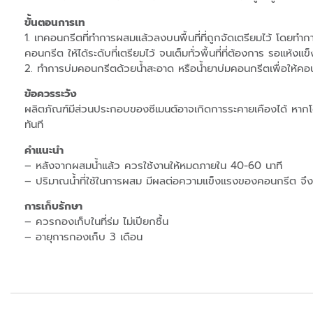
ขั้นตอนการเท
1. เทคอนกรีตที่ทำการผสมแล้วลงบนพื้นที่ที่ถูกจัดเตรียมไว้ โดยทำ
คอนกรีต ให้ได้ระดับที่เตรียมไว้ จนเต็มทั่วพื้นที่ที่ต้องการ รอแ
2. ทำการบ่มคอนกรีตด้วยน้ำสะอาด หรือน้ำยาบ่มคอนกรีตเพื่อให้คอนก
ข้อควรระวัง
ผลิตภัณฑ์มีส่วนประกอบของซีเมนต์อาจเกิดการระคายเคืองได้ หากโ
ทันที
คำแนะนำ
– หลังจากผสมน้ำแล้ว ควรใช้งานให้หมดภายใน 40-60 นาที
– ปริมาณน้ำที่ใช้ในการผสม มีผลต่อความแข็งแรงของคอนกรีต จึ
การเก็บรักษา
– ควรกองเก็บในที่ร่ม ไม่เปียกชื้น
– อายุการกองเก็บ 3 เดือน