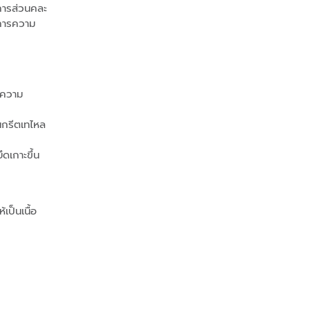
งการส่วนคละ
งการความ
ำความ
นกรีตเทไหล
ดเกาะขึ้น
ป็นเนื้อ