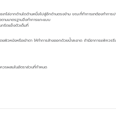
การเทไล่จากด้านใดด้านหนึ่งไปสู่อีกด้านตรงข้าม ขณะที่ทำการเทต้องทำการป
ห้งแข็งตามมาตรฐานจึงทำการแกะแบบ
รีตแข็งตัวเต็มที่
ดยผิวหนังหรือเข้าตา ให้ทำการล้างออกด้วยน้ำสะอาด ถ้ามีอาการแพ้ควร
งควรผสมในอัตราส่วนที่กำหนด