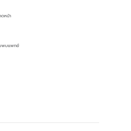
าดหน้า
รีบพบแพทย์