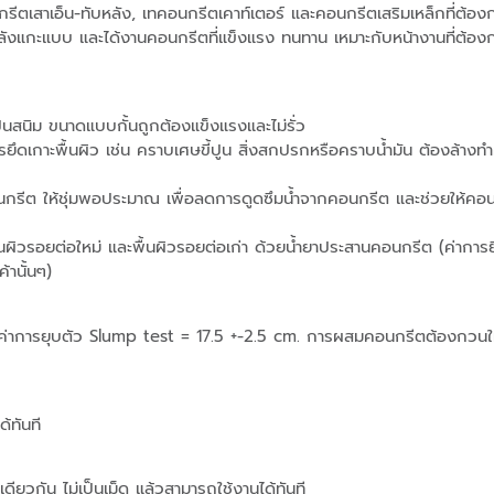
นกรีตเสาเอ็น-ทับหลัง, เทคอนกรีตเคาท์เตอร์ และคอนกรีตเสริมเหล็กที่ต้อ
ังแกะแบบ และได้งานคอนกรีตที่แข็งแรง ทนทาน เหมาะกับหน้างานที่ต้อ
ป็นสนิม ขนาดแบบกั้นถูกต้องแข็งแรงและไม่รั่ว
รยึดเกาะพื้นผิว เช่น คราบเศษขี้ปูน สิ่งสกปรกหรือคราบน้ำมัน ต้องล้างท
คอนกรีต ให้ชุ่มพอประมาณ เพื่อลดการดูดซึมน้ำจากคอนกรีต และช่วยให้คอ
ผิวรอยต่อใหม่ และพื้นผิวรอยต่อเก่า ด้วยน้ำยาประสานคอนกรีต (ค่าการยึ
้านั้นๆ)
ถึงค่าการยุบตัว Slump test = 17.5 +-2.5 cm. การผสมคอนกรีตต้องกวนให้เ
้ทันที
ียวกัน ไม่เป็นเม็ด แล้วสามารถใช้งานได้ทันที