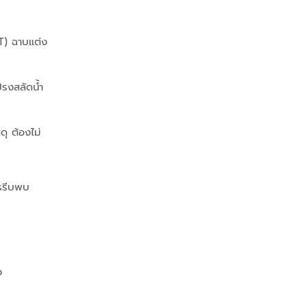
AT) ฉาบแต่ง
แปรงสลัดน้ำ
ุ ต้องไม่
วรรีบพบ
ง