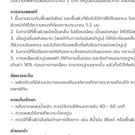
ใช้สว่านไฟฟ้าปั่นผสมประมาณ 3 นาที ให้ปูนเป็นเนื้อเดียวกัน ไม่เป็นเ
การฉาบลอฟท์
1. ขึ้นงานฉาบทับพื้นผนังใหม่ และพื้นผิวที่ยังไม่ได้ทาสีได้โดย
ผิวหน้าให้ได้ความหนาที่ต้องการประมาณ 1-2 มม.
2. ในกรณีที่พื้นผิวผนังเป็นคลื่น ไม่เรียบเนียน เป็นแอ่งหลุม ให้ใช้ไ
3. เมื่อปูนเริ่มแห้งหมาด (พอดีกับการขัดมันหน้าปูน) ให้ใช้เกรียงเหล
ที่ผิวงานโดยตรง และไม่ใช่เกรียงเหล็กที่แห้งรีดปาดแต่งหน้าปูน)
4. ในกรณีที่ไม่ต้องการให้เกิดคราบสิ่งสกปรกในอนาคต เช่น คราบ
5. การเคลือบผิวปูนลอฟท์ ให้ทำตามขั้นตอน และข้อกำหนดมาจรฐานของผ
เกินค่า 14% ก่อนการทาเคลือบ ตามาตรฐานทุกครั้ง แล้วทิ้งไว้ให้แห้
ข้อควรระวัง
– ผลิตภัณฑ์มีส่วนประกอบของซีเมนต์อาจเกิดการระคายเคืองได้ หา
แพทย์ทัน
การเก็บรักษา
– หลังจากผสมน้ำแล้ว ควรใช้งานให้หมดภายใน 40– 60 นาที
– ควรผสมใช้งานทีละกระป๋องปูน
– กรณีที่พื้นผิวมันต่อต้านการยึดเกาะ เช่น สีน้ำมัน สีชิลด์ หรือพ
คำแนะนำ