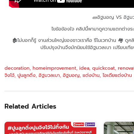
🧱อิฐมอญ VS อิฐมว
ไขข้อข้องใจ คลิปนี้พามาดูความแตกต่าง
🏚ไม่บอกก็รู้ งานส่วนใหญ่ของชาวเราคือ รีโนเวทบ้าน 🏘 ดูคลิปน
ปรับปรุงบ้านจึงมักนิยมใช้อิฐมวลเบา เปรียบเที
decoration​
,
homeimprovement
,
idea​
,
quickcoat​
,
renovat
จิงโจ้​
,
ปูนลูกดิ่ง​
,
อิฐมวลเบา​
,
อิฐมอญ​
,
แต่งบ้าน​
,
ไอเดียแต่งบ้าน​
Related Articles