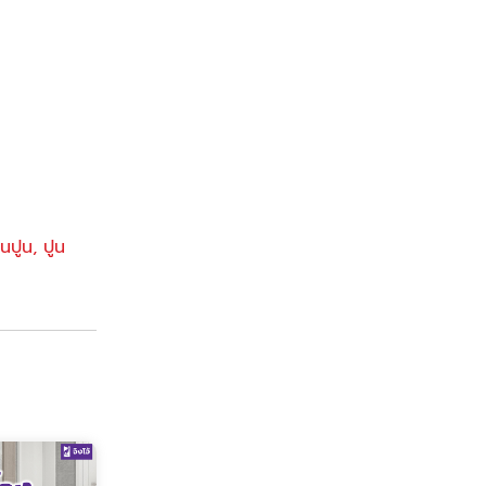
นปูน​
,
ปูน