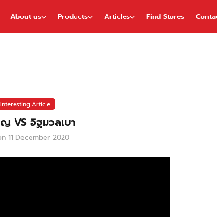
About us
Products
Articles
Find Stores
Conta
Interesting Article
อญ VS อิฐมวลเบา
on
11 December 2020