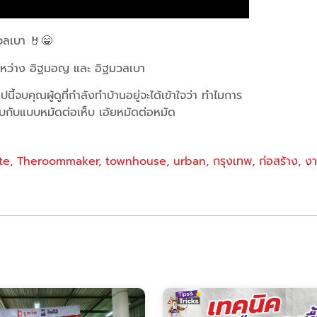
ลเบา 🤘😁
ระหว่าง อิฐมอญ และ อิฐมวลเบา
ี้จบคุณผู้ดูที่กำลังทำบ้านอยู่จะได้เข้าใจว่า ทำไมการ
ยบกับแบบหมัดต่อเห็บ เอ้ยหมัดต่อหมัด
e​
,
Theroommaker​
,
townhouse​
,
urban​
,
กรุงเทพ​
,
ก่อสร้าง​
,
งา