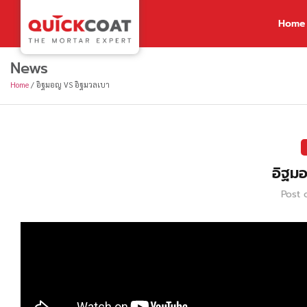
Home
News
Home
/
อิฐมอญ VS อิฐมวลเบา
อิฐม
Post 