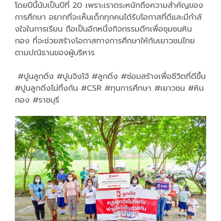
โดยปีนี้นับเป็นปีที่ 20 เพราะเราตระหนักถึงความสำคั
ญของ
การศึกษา อยากที่จะเห็นเด็กทุกคนได้รั
บโอกาสที่ดีและมีกำลั
งใจในการเรียน ถือเป็นอีกหนึ่งกิจกรรมดีๆเพื่
อชุมชนหิน
กอง ที่จะช่วยสร้างโอกาสทางการศึ
กษาให้กับเยาวชนไทย
ตามปณิ
ธานของผู้บริหาร
#ปูนลูกดิ่ง #ปูนจิงโจ้ #ลูกดิ่ง #ซ่อมสร้างเพื่อชีวิตที่ดีขึ้น
#ปูนลูกดิ่งไม่ทิ้งกัน #CSR #ทุนการศึกษา #เยาวชน #หิน
กอง #ราชบุรี