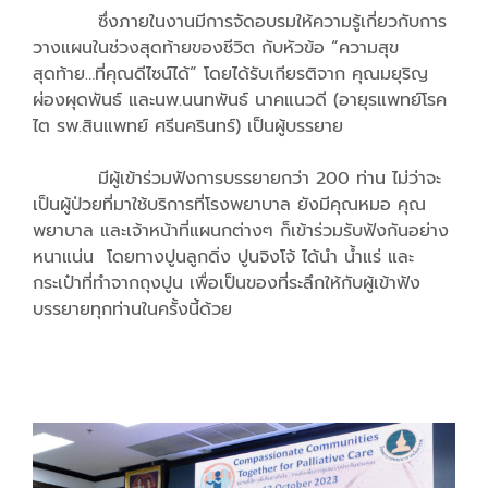
ซึ่งภายในงานมีการจัดอบรมให้
ความรู้เกี่ยวกับการ
วางแผนในช่
วงสุดท้ายของชีวิต กับหัวข้อ “ความสุข
สุดท้าย…ที่คุณดีไซน์
ได้” โดยได้รับเกียรติจาก คุณมยุริญ
ผ่องผุดพันธ์ และนพ.นนทพันธ์ นาคแนวดี (อายุรแพทย์โรค
ไต รพ.สินแพทย์ ศรีนครินทร์) เป็นผู้บรรยาย
มีผู้เข้าร่วมฟังการบรรยายกว่า 200 ท่าน ไม่ว่าจะ
เป็นผู้ป่วยที่มาใช้บริ
การที่โรงพยาบาล ยังมีคุณหมอ คุณ
พยาบาล และเจ้าหน้าที่แผนกต่างๆ ก็เข้าร่วมรับฟังกันอย่าง
หนาแน่
น โดยทางปูนลูกดิ่ง ปูนจิงโจ้ ได้นำ น้ำแร่ และ
กระเป๋าที่ทำจากถุงปูน เพื่อเป็นของที่ระลึกให้กับผู้
เข้าฟัง
บรรยายทุกท่านในครั้งนี้
ด้วย