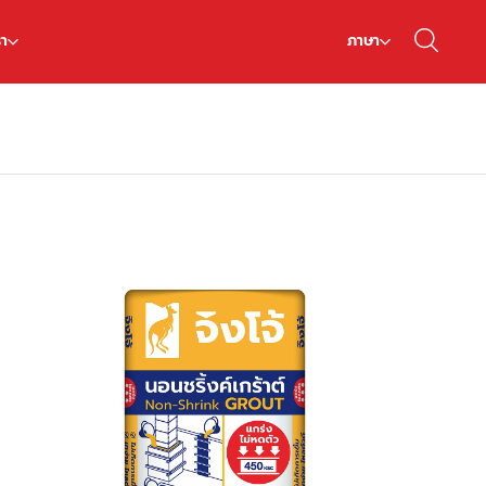
รา
ภาษา