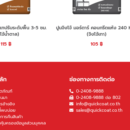
์ เทปรับระดับพื้น 3-5 ซม.
ปูนจิงโจ้ มอร์ตาร์ คอนกรีตแห้ง 240
งโจ้น้ำตาล)
(จิงโจ้เทา)
115
฿
105
฿
ลัก
ช่องทางการติดต่อ
ตภัณฑ์
0-2408-9888
็นมา
0-2408-9888 ต่อ 802
รอ้างอิง
info@quickcoat.co.th
ี่พบบ่อย
sales@quickcoat.co.th
การคืนสินค้า
คุ้มครองข้อมูลส่วนบุคคล