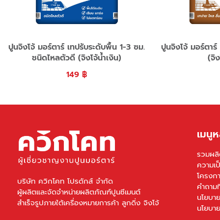
ปูนจิงโจ้ มอร์ตาร์ เทปรับระดับพื้น 1-3 ซม.
ปูนจิงโจ้ มอร์ตาร
ชนิดไหลตัวดี (จิงโจ้น้ำเงิน)
(จิ
149
฿
เมนูห
รวมผลิ
ความเป
โครงกา
บริษัท ควิกโคท โปรดักส์ จำกัด
คำถามท
ผู้ผลิตและจัดจำหน่ายผลิตภัณฑ์ปูนซีเมนต์
นโยบาย
สำเร็จรูปภายใต้เครื่องหมายการค้า ลูกดิ่ง จิงโจ้
นโยบาย