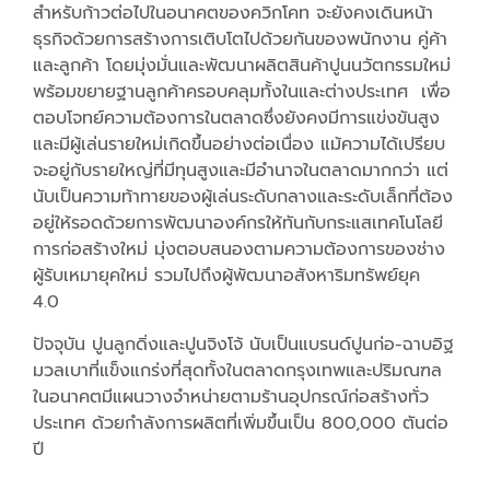
สำหรับก้าวต่อไปในอนาคตของควิกโคท จะยังคงเดินหน้า
ธุรกิจด้วยการสร้างการเติบโตไปด้วยกันของพนักงาน คู่ค้า
และลูกค้า โดยมุ่งมั่นและพัฒนาผลิตสินค้าปูนนวัตกรรมใหม่
พร้อมขยายฐานลูกค้าครอบคลุมทั้งในและต่างประเทศ เพื่อ
ตอบโจทย์ความต้องการในตลาดซึ่งยังคงมีการแข่งขันสูง
และมีผู้เล่นรายใหม่เกิดขึ้นอย่างต่อเนื่อง แม้ความได้เปรียบ
จะอยู่กับรายใหญ่ที่มีทุนสูงและมีอำนาจในตลาดมากกว่า แต่
นับเป็นความท้าทายของผู้เล่นระดับกลางและระดับเล็กที่ต้อง
อยู่ให้รอดด้วยการพัฒนาองค์กรให้ทันกับกระแสเทคโนโลยี
การก่อสร้างใหม่ มุ่งตอบสนองตามความต้องการของช่าง
ผู้รับเหมายุคใหม่ รวมไปถึงผู้พัฒนาอสังหาริมทรัพย์ยุค
4.0
ปัจจุบัน ปูนลูกดิ่งและปูนจิงโจ้ นับเป็นแบรนด์ปูนก่อ-ฉาบอิฐ
มวลเบาที่แข็งแกร่งที่สุดทั้งในตลาดกรุงเทพและปริมณฑล
ในอนาคตมีแผนวางจำหน่ายตามร้านอุปกรณ์ก่อสร้างทั่ว
ประเทศ ด้วยกำลังการผลิตที่เพิ่มขึ้นเป็น 800,000 ตันต่อ
ปี