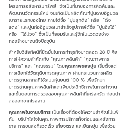
โครงการอสังหาริมทรัพย์ จึงเป็นที่มาของการคิดค้นและ
พัฒนานวัตกรรมใหม่ จนเกิดเป็นผลิตภัณฑ์ปูนฉาบอิฐมวล
เบารายแรกของไทย ภายใต้ชื่อ “ปูนลูกดิ่ง” หรือ “ดิ่ง
แดง” และปูนก่ออิฐมวลเบาสำเร็จรูปภายใต้ชื่อ “ปูนจิงโจ้”
หรือ “โจ้ม่วง” ซึ่งเป็นที่ยอมรับและรู้จักในแวดวงช่าง
ก่อสร้างมาจนถึงปัจจุบัน
สำหรับวิสัยทัศน์ที่ยึดมั่นในการทำธุรกิจมาตลอด 28 ปี คือ
การให้ความสำคัญกับ “คุณภาพสินค้า” “คุณภาพการ
บริการ” และ “คุณธรรม” โดย
คุณภาพของปูน
เริ่มตั้งแต่
การเลือกใช้วัตถุดิบเกรดคุณภาพ ผ่านกระบวนการผลิต
มาตรฐานสากลที่ใช้ระบบหุ่นยนต์ 100 % เพื่อรักษา
มาตรฐานคุณภาพสินค้าและเพิ่มประสิทธิภาพในการทำงาน
และขั้นตอนการตรวจสอบคุณภาพสินค้าที่เคร่งครัด ก่อนนำ
ส่งออกจากโรงงาน
คุณภาพในงานบริการ
เป็นเรื่องที่ต้องให้ความสำคัญไม่แพ้
กัน บริษัทใส่ใจในคุณภาพการบริการทั้งก่อนและหลังการ
ขาย การขนส่งที่รวดเร็ว เที่ยงตรง และยืดหยุ่น เพื่อช่วย