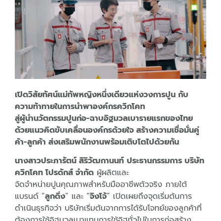
เปิดวิสัยทัศน์แม่ทัพหญิงหนึ่งเดียวแห่งวงการปูน กับ
ความท้าทายในการนำพาองค์กรควิกโคท
สู่ผู้นำนวัตกรรมปูนก่อ-ฉาบอิฐมวลเบารายแรกของไทย
ด้วยแนวคิดขับเคลื่อนองค์กรด้วยใจ สร้างความเชื่อมั่นคู่
ค้า-ลูกค้า ส่งเสริมพนักงานพร้อมเติบโตไปด้วยกัน
นางสาวประภารัตน์ สิริวัฒกานนท์
ประธานกรรมการ บริษัท
ควิกโคท โปรดักส์ จำกัด
ผู้ผลิตและ
จัดจำหน่ายปูนคุณภาพสำหรับมืออาชีพตัวจริง ภายใต้
แบรนด์ “
ลูกดิ่ง
” และ “
จิงโจ้
” เปิดเผยถึงจุดเริ่มต้นการ
ดำเนินธุรกิจว่า บริษัทเริ่มต้นจากการได้รับโจทย์ของลูกค้าที่
ต้องการใช้อิฐมวลเบาแทนการใช้อิฐทั่วไปในการก่อสร้าง