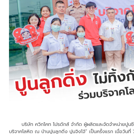
บริษัท ควิกโคท โปรดักส์ จำกัด ผู้ผลิตและจัดจำหน่ายปูนซีเมน
บริจาคโลหิต ณ บ้านปูนลูกดิ่ง ปูนจิงโจ้” เป็นครั้งแรก เมื่อว