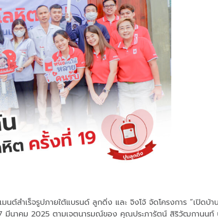
ต์สำเร็จรูปภายใต้แบรนด์ ลูกดิ่ง และ จิงโจ้ จัดโครงการ “เปิดบ้า
ันที่ 7 มีนาคม 2025 ตามเจตนารมณ์ของ คุณประภารัตน์ สิริวัฒกานนท์