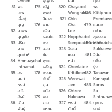
Onnim
บุญศรี
นนท์
คุณา
พร
ณัฐ
Chayapol
พร
เทพ
พงษ์
Wongraksa
Kittiphob
เอื้อสู่
วิมาลา
Chin
Premtave
บุญ
นาย
Cha
ธนดล
มานพ
กวิน
Lee
คล้าย
บุญชัย
รอดไธ
Nopphadol
สุบรรณ
ปรีดา
สง
Sompoachpruthikul
Mananch
งาน
อวย
วีรชน
Sukkaew
อุตส่าห์
ชัย
แนว
วินัย
Amnuaychai
พุทธ
หน้า
กลิ่น
Inthamat
เจริญ
Chonlatee
รุ่ง
วรา
สงวน
Krittikran
Tanawan
นนท์
ศักดิ์
Werewat
Kanrayati
หงษ์
ตุ่น
Jam
Soros
วารี
แก้ว
Chtree
So
วัธน์
มน​
Naknawa
Sinthuna
เติม
ตรา​
พงษ์
กุลทร
พันธุ์
แหลม​
ศักดิ์
รศน์