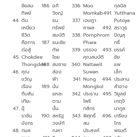
ชัยสม
อภิ
Moo
กุลนิล
ทิพย์
วิชญ์
Momkab
Yutthana
ดิน
ธน
เจษฎา
Putoya
เหนียว
ทรัพย์
หาผล
สราวุธ
ชีวิต
สมบัติ
Pornphrom
ปัญสุ
คือการ
ธนะชัย
Phara
ทธิ์
ต่อสู้
ทัพ
บรรจง
ขรรค์
Chokdee
ไชย
คุณสมบัติ
ชัย
Thongdee
สมชาย
Nattawit
แพ
คุณ
ส่อง
Suwan
เล็ก
ขวัญ
ฟ้า
Nung
ประสาน
เรือน​
นั่น
Mongkol
สำอาง
กีบสัน
แหละ
ประธาน
วิยูลย์
เทียะ
ตาม
โพธิ
เกตุจิ
อุ๊
นั้น
กสิกร
นากูล
ราชัน
สหรัฐ​
พิศุทธิ์
เกรียง
มังกร
วงษ์​ก​ั​
สม
ไกร
กมล
ณ​หา​
ประสงค์
พรมดี