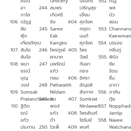
ธรณ์
Grocery
นรินทร์
ณัฐ
อา
สมพร
เจริญสุข
พล
ภาโส
เกิดศรี
เอี่ยม
บัว
ณัฏฐ
ชัง
ศุภโชค
สอน
ชัย
Saree
กฤตา
Channar
ฟุ้ง
Eak
นนท์
Kaewma
เกียรติคุณ
Kangko
ศุภโชค
บรรจง
ส้มโอ
ไพรฑูรย์
ไพร
กลิ่นภู่
ส้มโอ
ผานาค
วัลย์
พินิจ
พนา
นพรัตน์
กันยา
ชัย
ธรณ์
แก้ว
ทอง
รัตน
บุญ
กลม
อิศรา
ชื่น
วงษ์
Pattaratiti
อัญชลิ
อาภา
Somsak
Nildam
สังกาศ
ภาคิน
Pratancheewin
สม
Somkiat
ตุ้ย
ฐิติภ
พงษ์
Ninlawan
Nopphad
รณ์
แก้ว
ไพรสัณฑ์
Jantip
แก้ว
ดำ
โซรัมย์
Navee
ประทาน
ใจเพ็
พงศ์
Watchana