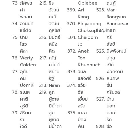
ภัคพล
ธีร
Oplebee
ฤษฎ์
คำ
วัฒน์
Ari
Mar
พลอย
มณี
Kang
Rongsun
อานนท์
วัฒน
Piriyapong
Bannarsa
แซ่ตั้ง
กุลชัย
Choksuphaphan
กิตติ
นาย
มนตรี
Chaiporn
ศรี
ไสว
คนึง
Jp
สังข์
ศิลา
คิด
Anek
นิพพิชฌน์
Werty
ณัฐ
Ton
สกุล
Golden
กานต์
Khunnuch
เงิน
อุทัย
สยาม
วิมล
งอกงาม
คน
รัฐ
แสงศรี
สมภพ
บึงกาฬ
Niran
ธวัช
ชื่น
ธเนศ
ลูก
ชัย
ศรีนวล
ผาติ
ผู้ชาย
เอี่ยม
บ้าน
สุรัติ
มีน้ำตา
จรัส
นอก
สิรินท
ลูก
เดชา
คอย
รา
ผู้ชาย
ปีคง
รัก
ใจดี
มีน้ำตา
พัน
ชื่อ