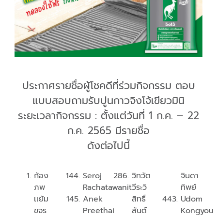
ประกาศรายชื่อผู้โชคดีที่ร่วมกิจกรรม ตอบ
แบบสอบถามรับปูนกาวจิงโจ้เขียวมินิ
ระยะเวลากิจกรรม
:
ตั้งแต่วันที่
1
ก
.
ค
. – 22
ก
.
ค
. 2565
มีรายชื่อ
ดังต่อไปนี้
ก้อง
Seroj
วิทวัต
จินดา
ภพ
Rachatawanit
วีระวิ
ทิพย์
เเย้ม
Anek
สิทธิ์
Udom
ขจร
Preethai
สันต์
Kongyou