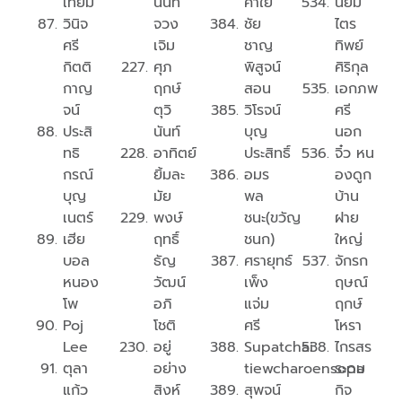
เทียม
นันท์
คำใย
นิยม
วินิจ
จวง
ชัย
ไตร
ศรี
เจิม
ชาญ
ทิพย์
กิตติ
ศุภ
พิสูจน์
ศิริกุล
กาญ
ฤกษ์
สอน
เอกภพ
จน์
ตุวิ
วิโรจน์
ศรี
ประสิ
นันท์
บุญ
นอก
ทธิ
อาทิตย์
ประสิทธิ์
จิ๋ว หน
กรณ์
ยิ้มละ
อมร​
องดูก
บุญ
มัย
พล
บ้าน
เนตร์
พงษ์
ชนะ(ขวัญ
ฝาย
เฮีย
ฤทธิ์
ชนก)
ใหญ่
บอล
ธัญ
ศรายุทธ์
จักรก
หนอง
วัฒน์
เพ็ง
ฤษณ์
โพ
อภิ
แจ่ม
ฤกษ์
Poj
โชติ
ศรี
โหรา
Lee
อยู่
Supatchai
ไกรสร
ตุลา
อย่าง
tiewcharoensopa
ระดม
แก้ว
สิงห์
สุพจน์
กิจ