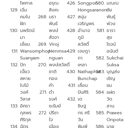
ไพศาล
อรุณ
Songpon
มณณ
เฉิ่ม
สิงคะ
Hongsaranon
ชัย
คมใน
นรา
สนุ่น
พันธุ์
ฝัก
พันธ์
เจริญพร
พ่วง
นพรัตน์
พงษ์
อำนาจ
ธารา
มา
สัจจา
ภูมิ
สุข
เอี่ยม
Viroj
สวัสดิ์
โรจน์
Wansomphop
Henmsa-
เจษฎา
อนันต์
Suanyam
nguan
ถา
Sukchai
ปัก
พงษ์สวัสดิ์
เหลา
Suksa
เบี้ยว
ชาติ
Nathaphat
บุญส่ง
สหาย
ทอง
Bunchap
เชิญ
ใบไม้
คํา
เลื่อน
ชม
วงค์
ดํา
ปันศิริ
แฝด
วิลาส
รงค์
เต
วัด
อิศรา
ชะรัมย์
ชิษฐ
ลาน
กุลพร
ปรีชา
กร ศรี
Prawes
ศิริกุล
ใจ
วัน
Onpota
ฉัตร
เมือง
พิมพ์
นาย