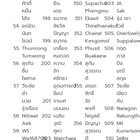
ศักดิ์
ธีระ
Supachai
JA
หมื่น
เดช
Phengmu
Sak
โฮ้ง
ธนากร
Ekasit
รุ่ง เชา
อณัฒ
ชัชวัล
Thirathanakul
ไวย์
นันท
ปัญญา
Chairat
Overlovel
โรจน์
ธนากร
Kesgomol
Suppalov
Thumrong
เกลี้ยง
Phusit
กฤต
Tumwong
หมดจด
Buakaew
ภาส
สุรกิจ​
ความ
สุกัน
ปึง
ชื่น
รัก
สุวรรณ
มณี
ไพศาล
ศรัทธา
ดี
สกุล
วีระชัย
อุดมการณ์
อรรถ
วีระชัย
อํา
ช๊อป
สิทธิ์
เขียว
นวย
ราเมศ
จิร
คับ
รุ่งเรือง
นบนอบ
พงศ์
Naragon
Nitiwat
เฉลิม
ไพบูลย์
Rakungt
Aek
วุฒิ
ปัญญา
Mil
WS
คูหา
สุวรรณ
Kunsriso
Wa168706
Watchara
ดี
โสพิษ