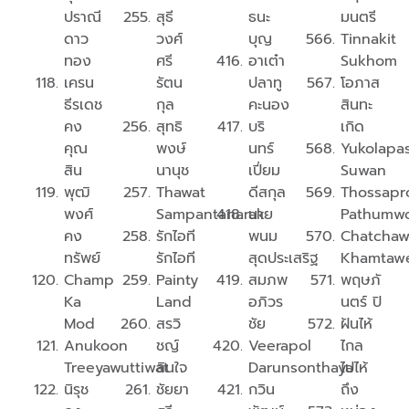
ปราณี​
สุธี
ธนะ
มนตรี
ดาว
วงศ์
บุญ
Tinnakit
ทอง
ศรี
อาเต๋า
Sukhom
เครน
รัตน
ปลาทู
โอภาส
ธีรเดช
กุล
คะนอง
สินทะ
คง
สุทธิ
บริ
เกิด
คุณ
พงษ์
นทร์
Yukolapa
สิน
นานุช
เปี่ยม
Suwan
พุฒิ
Thawat
ดีสกุล
Thossapr
พงศ์
Sampantanarak
นาย
Pathumw
คง
รักไอที
พนม
Chatchaw
ทรัพย์
รักไอที
สุดประเสริฐ
Khamtaw
Champ
Painty
สมภพ
พฤษภั
Ka
Land
อภิวร
นตร์ ปิ
Mod
สรวิ
ชัย
ฝันไห้
Anukoon
ชญ์
Veerapol
ไกล
Treeyawuttiwat
ลินใจ
Darunsonthaya
ไปไห้
นิรุช
ชัยยา
กวิน
ถึง