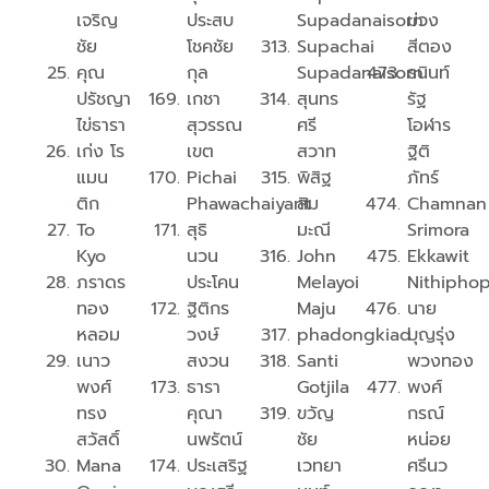
เจริญ
ประสบ
Supadanaisorn
ม่วง
ชัย
โชคชัย
Supachai
สีตอง
คุณ
กุล
Supadanaisorn
ธนินท์
ปรัชญา
เกชา
สุนทร
รัฐ
ไข่ธารา
สุวรรณ
ศรี
โอฬาร
เก่ง โร
เขต
สวาท
ฐิติ
แมน
Pichai
พิสิฐ
ภัทร์
ติก
Phawachaiyant
สิม
Chamnan
To
สุธิ
มะณี
Srimora
Kyo
นวน
John
Ekkawit
ภราดร
ประโคน
Melayoi
Nithipho
ทอง
ฐิติกร
Maju
นาย
หลอม
วงษ์
phadongkiad​
บุญรุ่ง
เนาว
สงวน
Santi
พวงทอง
พงศ์
ธารา
Gotjila
พงศ์
ทรง
คุณา
ขวัญ
กรณ์
สวัสดิ์
นพรัตน์
ชัย
หน่อย
Mana
ประเสริฐ
เวทยา
ศรีนว