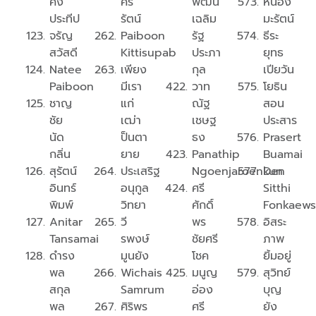
คง
ศรี
พัฒน์
หน่อง
ประทีป
รัตน์
เฉลิม
มะรัตน์
จรัญ
Paiboon
รัฐ
ธีระ
สวัสดี
Kittisupab
ประภา
ยุทธ
Natee
เพียง
กุล
เปียวัน
Paiboon
มีเรา
วาท
โยธิน
ชาญ
แก่
ณัฐ
สอน
ชัย
เฒ่า
เชษฐ
ประสาร
นัด
ป็นตา
ธง
Prasert
กลิ่น
ยาย
Panathip
Buamai
สุรัตน์
ประเสริฐ
Ngoenjaroenkun
Den
อินทร์
อนุกูล
ศรี
Sitthi
พิมพ์
วิทยา
ศักดิ์
Fonkaews
Anitar
วี
พร
อิสระ
Tansamai
รพงษ์
ชัยศรี
ภาพ
ดำรง
มูนยัง
โชค
ยิ้มอยู่
พล
Wichais
มนูญ
สุวิทย์
สกุล
Samrum
อ่อง
บุญ
พล
ศิริพร
ศรี
ยัง