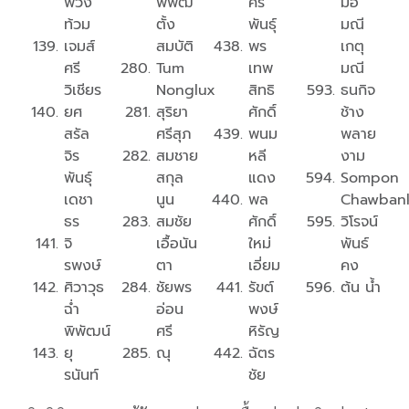
พ่วง
พิพัฒ
ศิริ
มือ
ท้วม
ตั้ง
พันธุ์
มณี
เจมส์
สมบัติ
พร
เกตุ
ศรี
Tum
เทพ
มณี
วิเชียร
Nonglux
สิทธิ
ธนกิจ
ยศ
สุริยา
ศักดิ์
ช้าง
สรัล
ศรีสุภ
พนม
พลาย
จิร
สมชาย
หลี
งาม
พันธุ์
สกุล
แดง
Sompon
เดชา
นูน
พล
Chawban
ธร
สมชัย
ศักดิ์
วิโรจน์
จิ
เอื้อนัน
ใหม่
พันธ์
รพงษ์
ตา
เอี่ยม
คง
ศิวาวุธ
ชัยพร
รัขต์
ต้น น้ำ
ฉ่ำ
อ่อน
พงษ์
พิพัฒน์
ศรี
หิรัญ
ยุ
ณุ
ฉัตร
รนันท์
ชัย