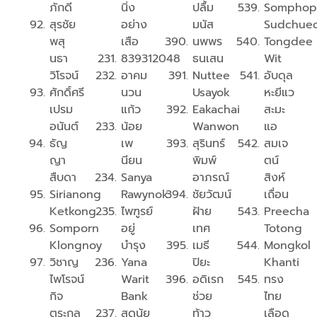
ภักดี
นิ่ง
ปลื้ม
Somphop
สุรชัย
อย่าง
มนัส
Sudchue
พสุ
เสือ
นพพร
Tongdee
นธา
839312048
ธนเสน
Wit
วิโรจน์
อาคม
Nuttee
อับดุล
ศักดิ์ศรี
นวน
Usayok
หะยีแว
เปรม
แก้ว
Eakachai
สะมะ
อนันต์
น้อย
Wanwon
แอ
ธัญ
เพ
สุรินทร์
สมเจ
ญา
นียน
พิมพ์
ตน์
สืบดา
Sanya
อาภรณ์
สิงห์
Sirianong
Rawynok
ชัยวัฒน์
เถื่อน
Ketkong
ไพฑูรย์
ฝ้าย
Preecha
Somporn
อยู่
เทศ
Totong
Klongnoy
บำรุง
เมธี
Mongkol
วิชาญ
Yana
ปิยะ
Khanti
ไพโรจน์
Warit
อดิเรก
ทรง
กิจ
Bank
ช่วย
ไทย
ตระกูล
สุดนัย
ท้าว
เลือด