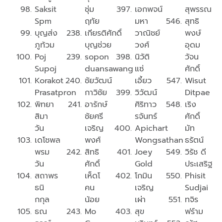
Saksit
ชุ่ม
เอกพจน์
สุพรรณ
Spm
ฤทัย
มหา
สุทธิ
บุญส่ง
เกียรติศักดิ์
วาณิชย์
พงษ์
ภูท้วม
บุญช่วย
วงศ์
อุดม
Poj
sopon
นิวัติ
วัจน
Supoj
duansawang
แซ่
ศักดิ์
Korakot
ชัยวัฒน์
เอี้ยว
Wisut
Prasatpron
กาวิชัย
วิวัฒน์​
Ditpae
พิทยา
อารักษ์
ศิริทาว
เริง
สิมา
ชัยศรี
ร​จันทร์​
ศักดิ์
วัน
เจริญ
Apichart
มัท
เดโชพล
พงศ์
Wongsathan
ธรัตน์
พรม
สิทธิ
Joey
วิรัช ดี
วัน
ศักดิ์
Gold
ประเสริฐ
สถาพร
เห็ดโ
โกมิน
Phisit
ธนิ
คน
เจริญ
Sudjai
กกุล
น้อย
เผ่า
ทจิร
ธณ
Mo
สุข
ฟร์าม