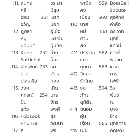
สุนทร
ชร มา
พณิช
BossBell
ศรี
มีสุข
คง
Socute
จอม
แตก
เมือง
สุรศักดิ์
ขวัญ
นอก
นาย
คำลือ
ภูศลา
อุ่นใจ
หมี
ดร.วาท
หนุ
แตกใน
ตาม
ยุทธ์
นอันนต์
อุ่นจัง
สั่ง
แก้วมี
Kung
ช่าง
ประจวบ
ชาตรี
Suttichai
อ๊อด
แก้ว
พันวัน
จักรพันธ์
ธน
มุกดา
แดง
นาม
ภัทร
วิทยา
การ
ประเสริฐ
ทอง
รักไทย
ไฟฟ้า
วงศ์
เกิด
ธน
วีร
ศกรณ์
นาย
ภัทร
พันธ์​
ปัน
จักร
สุกิติระ
ณ​
แก้ว
พงศ์​
ถนอม
บาง
Pobsook
สุร
อุ่น
ช้าง
Phonsit
วัฒนา
เรือน
ยุทธการ
สุ
พร
เมฆ
กฤษณ