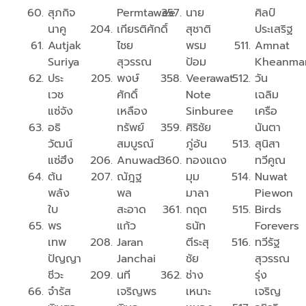
สุภกิจ
Permtawee
นาย
ศิลป์
นาคู
เกียรติศักดิ์
สุชาติ
ประเสริฐ
Autjak
ไชย
พรม
Amnat
Suriya
สุวรรณ
ป้อม
Kheanma
ประ
พงษ์
Veerawat
วัน
เวช
ศักดิ์
Note
เฉลิม
แซ่จัง
เหลือง
Sinburee
เครือ
อธิ
ทรัพย์
ศิริชัย
นันตา
วัฒน์
สมบูรณ์
ภู่อ้น
สุนิสา
แซ่ฮึง
Anuwad
ทองแดง
ทวีคูณ
ต้น
ณัฎฐ
มุม
Nuwat
พลัง
พล
มาลา
Piewon
ใบ
สะอาด
กฤต
Birds
พร
แก้ว
ธนัท
Forevers
เทพ
Jaran
ตีระสุ
ทวีรัฐ
ปัญญา
Janchai
ชัย
สุวรรณ
ชีวะ
นที
ช่าง
รุ่ง
จำรัส
เจริญพร
เหนาะ
เจริญ