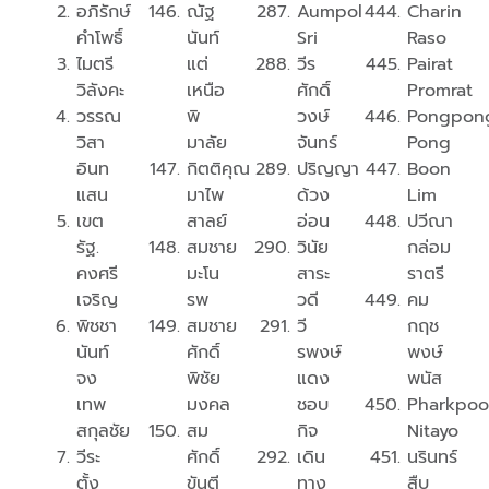
อภิรักษ์
ณัฐ
Aumpol
Charin
คำโพธิ์
นันท์
Sri
Raso
ไมตรี
แต่
วีร
Pairat
วิลังคะ
เหนือ
ศักดิ์
Promrat
วรรณ
พิ
วงษ์
Pongpon
วิสา
มาลัย
จันทร์
Pong
อินท
กิตติคุณ
ปริญญา
Boon
แสน
มาไพ
ด้วง
Lim
เขต
สาลย์
อ่อน
ปวีณา
รัฐ.
สมชาย
วินัย​
กล่อม
คงศรี
มะโน
สาระ
ราตรี
เจริญ
รพ
วดี
คม
พิชชา
สมชาย
วี
กฤช
นันท์
ศักดิ์
รพงษ์
พงษ์
จง
พิชัย
แดง
พนัส
เทพ
มงคล
ชอบ
Pharkpo
สกุลชัย
สม
กิจ
Nitayo
วีระ
ศักดิ์
เดิน
นรินทร์
ตั้ง
ขันตี
ทาง
สืบ