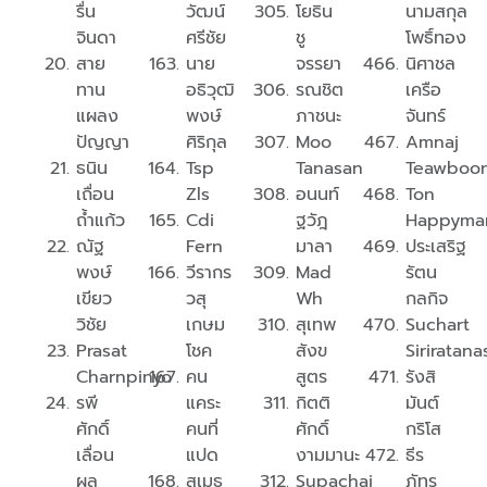
รื่น
วัฒน์
โยธิน
นามสกุล
จินดา
ศรีชัย
ชู
โพธิ์ทอง
สาย
นาย
จรรยา
นิศาชล
ทาน
อธิวุฒิ
ร​ณ​ชิต​
เครือ
แผลง
พงษ์
ภาชนะ​
จันทร์
ปัญญา
ศิริกุล
Moo
Amnaj
ธนิน
Tsp
Tanasan
Teawboo
เถื่อน
Zls
อนนท์
Ton
ถ้ำแก้ว
Cdi
ฐวัฎ
Happyma
ณัฐ
Fern
มาลา
ประเสริฐ
พงษ์
วีรากร
Mad
รัตน
เขียว
วสุ
Wh
กลกิจ
วิชัย
เกษม
สุเทพ
Suchart
Prasat
โชค
สังข
Siriratan
Charnpinyo
คน
สูตร
รังสิ
รพี
แคระ
กิตติ
มันต์
ศักดิ์
คนที่
ศักดิ์
กริโส
เลื่อน
แปด
งามมานะ
ธีร
ผล
สุเมธ
Supachai
ภัทร