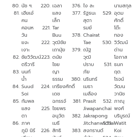
นัช ฯ.
เฉลา
ไง ละ
นามสกุล
เฮียเอ๋
แสง
รัฐธนะ
อุดม
คน
เล็ก
สุตา
ศักดิ์
คอนห
Tar
รมย์
โต๊ะ
วัน
Buu
Chairat
ทอง
แงะ
วุฒิชัย
Tae
วิวัฒน์
เงาะ
เถามุ้ย
ณัฐ
ด่าน
ชัยวิวัฒน์
ดนัย
วุฒิ
โอภาส
ตรีวารี
ไชย
ปราบ
ธนก
นนท์
ญา
ภัย
ฤต.
น้ำ
ธรรม
นรินทร์​
โรจน์
Suud
เกรียงศักดิ์
เมธา
วัฒน
Soi
เดช
เมลือง
วานิช
กัมพล
ฉกรรจ์
Prasit
ภาณุ​
แสง
ไชยพร
Jiwapanchai
พงศ์​
ตา
อนุวัต
Jakrapong
บริบูรณ์​
ภาค
เมธี
Jitchanwichai
Watit
ภูมิ นิร์
สิทธิ
สงกรานต์
Koi