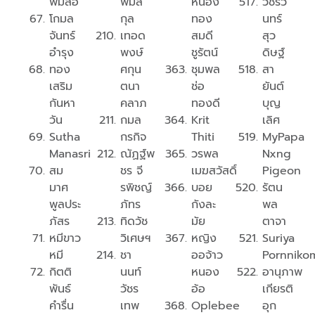
พิมสอ
พิมล
หนอง
วชิรวิ
โกมล
กุล
ทอง
นทร์
จันทร์
เทอด
สมดี
สุว
อำรุง
พงษ์
ชูรัตน์
ดิษฐ์
ทอง
ศกุน
ชุมพล
สา
เสริม
ตนา
ช่อ
ยันต์
กันหา
คลาภ
ทองดี
บุญ
วัน
กมล
Krit
เลิศ
Sutha
กรกิจ
Thiti
MyPapa
Manasri
ณัฏฐ์พ
วรพล
Nxng
สม
ชร จี
เมฆสวัสดิ์
Pigeon
มาศ
รพิชญ์
บอย
รัตน
พูลประ
ภัทร
กังละ
พล
ภัสร
ทิดวัช
มัย
ตาจา
หมีขาว
วิเศษฯ
หญิง
Suriya
หมี
ชา
ออจ้าว
Pornniko
กิตติ
นนท์
หนอง
อานุภาพ
พันธ์
วัชร
อ้อ
เกียรติ
คำรื่น
เทพ
Oplebee
อุก