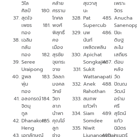
วิไล
คล้าย​
สุขวาสุ
เพราะ
ศิลป์
ศรราม
นะ
จิตร
สุดใจ
โกศล
Pat
Anucha
เพชร
พงศ์
Supercub
Sanenop
ทอง
พิสุทธิ์
นพ
ปิยะ
เฉลิม​
คง
นันท์
ดิษฐ
กลัน​
เมือง
เพลิดเพลิน
ละไม
ทอง​
สุรชัย
Apichat
เสถียร
Seree
จุยกระ
Songkajin
ต้อม
Uraipong
จาย
Sukit
หลัง
ฐพล
วัลลภ
Wattanapati
วัด
พุ่ม
มงคล
Anek
ปัณณ
ทอง
วิทย์
Rahothan
วัฒน์
อลงกรณ์​
วิชา
สมภพ
อร่าม
จิต​นุ
ลาภ
แก้วคำ
ศรี
กูล​
นำพา
Siam
สุรัตน์
Dhanakorn
คุณโอ๋
Somdee
แก้ว
Heng
ลูก
Niwit
นิมิตร
เอกลักษณ์
ช่าง
Liunanonchai
คเนตร์