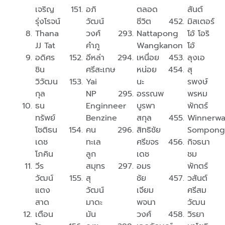
เจริญ
อภิ
ตลอด
สันต์
รุ่งโรจน์
วัฒน์
ชีวิต
มิสเตอร์
Thana
วงศ์
Nattapong
โอ้ โอริ
JJ Tat
คำภู
Wangkanon
โอ้
อดิศร
อีหล่า
เหนื่อย
ลุงเอ
ชิน
ศรีสะเกษ
หน่อย
สุ
วิวัฒน
Yai
นะ
รพงษ์
กุล
NP
อรรณพ
พรหม
ธน
Enginneer
บูรพา
พักตร์
ทรัพย์
Benzine
สกุล
Winnerwa
โชติธน
คน
สิทธิชัย
Sompong
เดช
ทะเล
ศรีขจร
กิจธนา
โภคิน
ลูก
เดช
ชม
วีร
สมุทร
อมร
พักตร์
วัฒน์
สุ
ชัย
วสันต์
แตง
วัฒน์
เจียม
ศรีสม
สาด
มาดะ
พจนา
วัฒน
เตือน
มัน
วงศ์
วิรยา