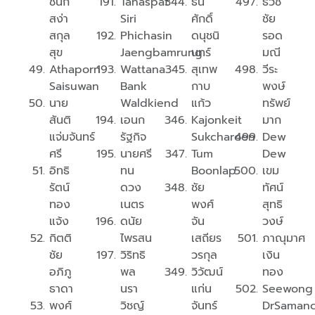
ชนก
Tanaspat
ธน
ธวัช
สง่า
Siri
ศักดิ์
ชัย
สกุล
Phichasin
ดนุชนิ
รอด
สุข
Jaengbamrung
นทร์
มณี
Athaporn
Wattana
สุเทพ
วีระ
Saisuwan
Bank
กาบ
พงษ์
นาย
Waldkiend
แก้ว
ทรัพย์
สันติ
เอนก
Kajonkeit
มาก
แจ่มจันทร์
รัฐกิจ
Sukcharoen
Dew
ศรี
นายศรี
Tum
Dew
อิทธิ
ทน
Boonlap
เขม
รัตน์
ดวง
ชัย
ทัศน์​
ทอง
เนตร
พงศ์
สุทธิ​
แจ้ง
ดนัย
จัน
วงษ์​
กิตติ
ไพรสน
เสถียร
ภาณุมาศ
ชัย
วิริทธิ
วรกุล
เงิน
อภิภู
พล
วิวัฒน์
ทอง
ธาดา
นรา
แก่น
Seewong
พงศ์
วิชญ์
จันทร์
DrSamanc