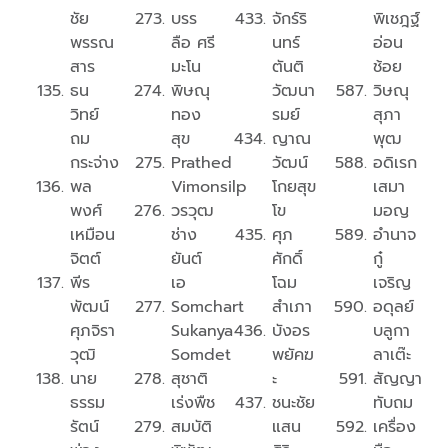
ชัย
บรร
จักร์ริ
พิเชฎฐ์
พรรณ
ลือ ศรี
นทร์
อ่อน
สาร
มะโน
ตันติ
ช้อย
ธน
พิษณุ
วัฒนา
วิษณุ
วิทย์
ทอง
รมย์
สุภา
ถม
สุข
ญาณ
พุฒ
กระจ่าง
Prathed
วัฒน์
อดิเรก
พล
Vimonsilp
โกยสุข
เสมา
พงศ์
วรวุฒ
โข
มอญ
เหมือน
ช่าง
ศุภ
อำนาจ
จิตต์
ยันต์
ศักดิ์
กู๋
พีร
เอ
โฉม
เจริญ
พัฒน์
Somchart
สำเภา
อดุลย์
ศุภจิรา
Sukanya
บังอร
บลูกา
วุฒิ
Somdet
พยัคฆ
ลาเต๊ะ
นาย
สุชาติ
ะ
สัญญา
ธรรม
เร่งพืช
ชนะชัย
ทับถม
รัตน์
สมบัติ
แสน
เครื่อง