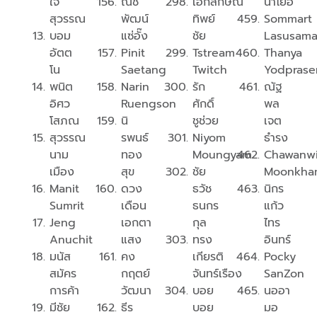
ใจ
ณช
เอกลักษณ์
นาโยอิ
สุวรรณ
พัฒน์
ทิพย์
Sommart
บอม
แซ่อั๊ง
ชัย
Lasusam
อัตต
Pinit
Tstream
Thanya
โน
Saetang
Twitch
Yodprase
พนิต
Narin
รัก
ณัฐ
อิศว
Ruengson
ศักดิ์
พล
โสภณ
นิ
ชูช่วย
เจต
สุวรรณ
รพนธ์
Niyom
ธำรง
นาม
ทอง
Moungyam
Chawanwi
เมือง
สุข
ชัย
Moonkha
Manit
ดวง
ธวัช
นิกร
Sumrit
เดือน
ธนกร
แก้ว
Jeng
เอกตา
กุล
ไทร
Anuchit
แสง
ทรง
อินทร์
มนัส
คง
เกียรติ
Pocky
สมัคร
กฤตย์
จันทร์เรือง
SanZon
การค้า
วัฒนา
บอย
นออา
มีชัย
ธีร
บอย
มอ