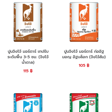
ปูนจิงโจ้ มอร์ตาร์ เทปรับ
ปูนจิงโจ้ มอร์ตาร์ ก่ออิฐ
ระดับพื้น 3-5 ซม. (จิงโจ้
มอญ อิฐบล็อก (จิงโจ้ส้ม)
น้ำตาล)
105
฿
115
฿