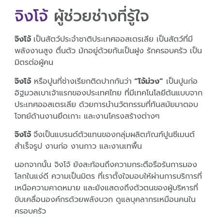
จิงโจ้
ผู้ช่วยช่างที่รู้ใจ
จิงโจ้
เป็นสัตว์ประจำชาติประเทศออสเตรเลีย เป็นสัตว์ที่มี
พลังงานสูง ตื่นตัว มักอยู่ด้วยกันเป็นฝูง รักครอบครัว เป็น
มิตรต่อผู้คน
จิงโจ้
หรือปูนที่ช่างเรียกติดปากกันว่า
“โจ้ม่วง”
เป็นปูนก่อ
อิฐมวลเบาเจ้าแรกของประเทศไทย ที่มีเทคโนโลยีต้นแบบจาก
ประเทศออสเตรเลีย ด้วยการนำนวัตกรรมที่ทันสมัยมาตอบ
โจทย์ด้านงานยึดเกาะ และงานโครงสร้างต่างๆ
จิงโจ้
จึงเป็นแบรนด์ตัวแทนของกลุ่มผลิตภัณฑ์ปูนซีเมนต์
สำเร็จรูป งานก่อ งานกาว และงานเทพื้น
นอกจากนั้น จิงโจ้ ยังสะท้อนถึงความกระตือรือร้นการมอง
โลกในแง่ดี ความเป็นมิตร ที่เราตั้งใจมอบให้ผ่านการบริการที่
เหนือความคาดหมาย และยังแสดงถึงตัวตนของผู้บริหารที่
ขับเคลื่อนองค์กรด้วยพลังบวก ดูแลบุคลากรเหมือนคนใน
ครอบครัว