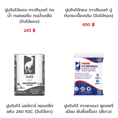
ปูนจิงโจ้แดง กาวซีเมนต์ ทน
ปูนจิงโจ้ทอง กาวซีเมนต์ ปู
น้ำ ทนคลอรีน ทนน้ำเกลือ
ทับกระเบื้องเดิม (จิงโจ้ทอง)
(จิงโจ้แดง)
650
฿
245
฿
ปูนจิงโจ้ มอร์ตาร์ คอนกรีต
ปูนจิงโจ้ กาวยาแนว สูตรพรี
แห้ง 240 KSC (จิงโจ้เทา)
เมี่ยม ยับยั้งเชื้อรา (สีขาว)