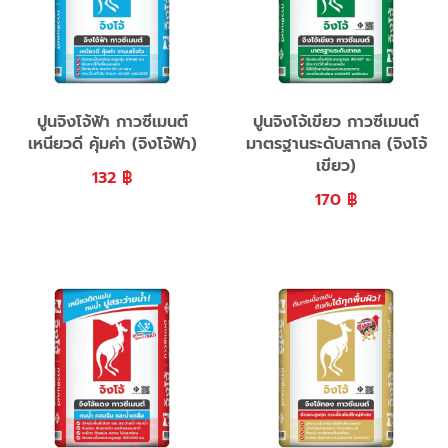
ปูนจิงโจ้ฟ้า กาวซีเมนต์
ปูนจิงโจ้เขียว กาวซีเมนต์
เหนียวดี คุ้มค่า (จิงโจ้ฟ้า)
มาตรฐานระดับสากล (จิงโจ้
เขียว)
132
฿
170
฿