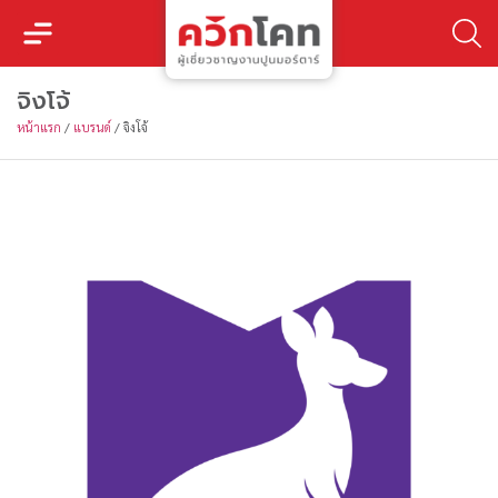
จิงโจ้
หน้าแรก
/
แบรนด์
/
จิงโจ้