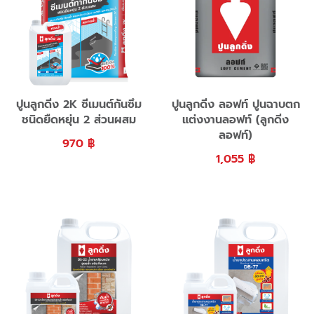
ปูนลูกดิ่ง 2K ซีเมนต์กันซึม
ปูนลูกดิ่ง ลอฟท์ ปูนฉาบตก
ชนิดยืดหยุ่น 2 ส่วนผสม
แต่งงานลอฟท์ (ลูกดิ่ง
ลอฟท์)
970
฿
1,055
฿