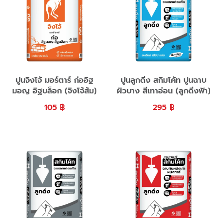
ปูนจิงโจ้ มอร์ตาร์ ก่ออิฐ
ปูนลูกดิ่ง สกิมโค้ท ปูนฉาบ
มอญ อิฐบล็อก (จิงโจ้ส้ม)
ผิวบาง สีเทาอ่อน (ลูกดิ่งฟ้า)
105
฿
295
฿