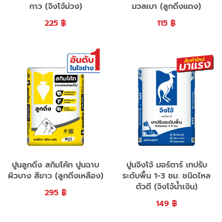
กาว (จิงโจ้ม่วง)
มวลเบา (ลูกดิ่งแดง)
225
฿
115
฿
ปูนลูกดิ่ง สกิมโค้ท ปูนฉาบ
ปูนจิงโจ้ มอร์ตาร์ เทปรับ
ผิวบาง สีขาว (ลูกดิ่งเหลือง)
ระดับพื้น 1-3 ซม. ชนิดไหล
ตัวดี (จิงโจ้น้ำเงิน)
295
฿
149
฿