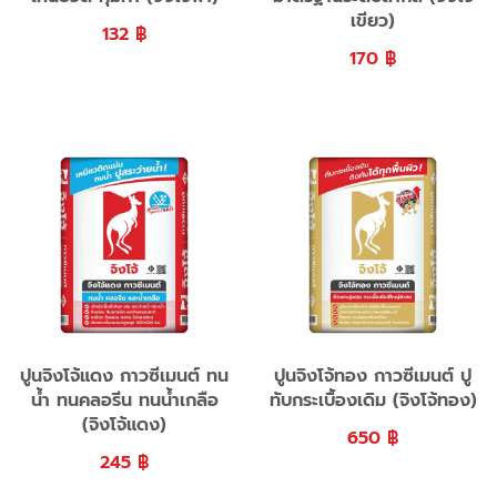
เขียว)
132
฿
170
฿
ปูนจิงโจ้แดง กาวซีเมนต์ ทน
ปูนจิงโจ้ทอง กาวซีเมนต์ ปู
น้ำ ทนคลอรีน ทนน้ำเกลือ
ทับกระเบื้องเดิม (จิงโจ้ทอง)
(จิงโจ้แดง)
650
฿
245
฿