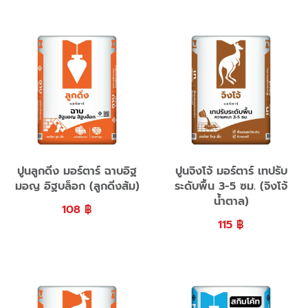
ปูนลูกดิ่ง มอร์ตาร์ ฉาบอิฐ
ปูนจิงโจ้ มอร์ตาร์ เทปรับ
มอญ อิฐบล็อก (ลูกดิ่งส้ม)
ระดับพื้น 3-5 ซม. (จิงโจ้
น้ำตาล)
108
฿
115
฿